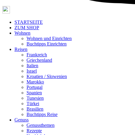
STARTSEITE
ZUM SHOP
Wohnen
Wohnen und Einrichten
Buchtipps Einrichten
Reisen
Frankreich
Griechenland
Italien
Israel
Kroatien / Slowenien
Marokko
Portugal
Spanien
Tunesien
Türkei
Brasilien
Buchtipps Reise
Genuss
Genussthemen
Rezepte