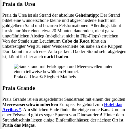
Praia da Ursa
Praia da Ursa ist als Strand der absolute
Geheimtipp
: Der Strand
bildet eine wunderschöne kleine und abgeschiedene Bucht mit
goldgelbem Sand und bizarren Felsformationen. Allerdings könnt
ihr sie nur über einen etwa 20 Minuten dauernden, nicht ganz
ungefährlichen Abstieg (möglichst nicht in Flip-Flops) erreichen.
Von der Straße zum Leuchtturm
Cabo da Roca
führt ein
unbefestigter Weg zu einer Wendeschleife bis nahe an die Klippen.
Dort könnt ihr auch euer Auto parken. Da der Strand sehr abgelegen
ist, könnt ihr hier auch
nackt baden
.
Praia da Ursa © Siegbert Mattheis
Praia Grande
Praia Grande ist ein ausgedehnter Sandstrand mit einem der größten
Meerwasserschwimmbecken
Europas. Es gehört zum
Hotel das
Arribas *
. Am südlichen Ende findet ihr einige coole Bars. Und an
einer Felswand gibt es sogar Spuren von Dinosauriern! Hinter dem
Strandabschnitt liegen einige Einfamilienhäuser, der nächste Ort ist
Praia das Maças.