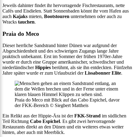
Jeweils dahinter findet ihr hervorragende Fischrestaurants, nette
Cafés und Eisdielen. Statt Sonnenbaden könnt ihr vom Hafen aus
auch
Kajaks
mieten,
Bootstouren
unternehmen oder auch zu
Wracks
tauchen
.
Praia do Meco
Dieser herrliche Sandstrand hinter Dünen war aufgrund der
Abgeschiedenheit und des schwierigen Zugangs lange Jahre
praktisch unbekannt. Erst im Sommer der frühen 1970er-Jahre
wurde er durch eine Gruppe amerikanischer, schwedischer und
niederländischer
Hippies
berühmt, als sie ihn entdeckten. Fünfzehn
Jahre später wurde er zum Urlaubsziel der
Lissabonner Elite
.
Praia do Meco mit Blick auf das Cabo Espichel, davor
der FKK-Bereich © Siegbert Mattheis
Ein Relikt aus der Hippie-Ära ist der
FKK-Strand
im südlichen
Teil Richtung
Cabo Espichel
. Es gibt zwei hervorragende
Restaurants direkt an den Dünen und ein weiteres etwas weiter
hinten, aber auch mit Meerblick.