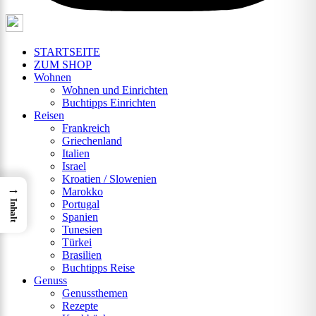
STARTSEITE
ZUM SHOP
Wohnen
Wohnen und Einrichten
Buchtipps Einrichten
Reisen
Frankreich
Griechenland
Italien
Israel
Kroatien / Slowenien
→
Marokko
Inhalt
Portugal
Spanien
Tunesien
Türkei
Brasilien
Buchtipps Reise
Genuss
Genussthemen
Rezepte