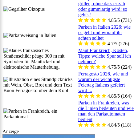
grillen, ohne dass er zäh
oder gummiartig wird: so
geht's!
4.85/5
(731)
Parken in Italien 2026: wie
es geht und worauf ihr
achten solltet
4.7/5
(276)
Maut Frankreich, Kosten,
Tipps: welche Spur soll ich
nehmen?
4.75/5
(224)
Ferragosto 2026, wie und
warum der wichtigste
Feiertag Italiens gefeiert
wird ...
4.85/5
(164)
Parken in Frankreich, was
die Linien bedeuten und wie
man den Parkautomaten
bedient
4.84/5
(118)
Anzeige