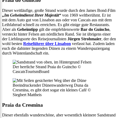
Praia do Guincho
Dieser weitläufige, große Strand wurde durch den James Bond-Film
„Im Geheimdienst Ihrer Majestät“
von 1969 weltberühmt. Er ist
mit dem Auto gut von Lissabon aus oder von Cascais aus mit dem
Leihfahrrad schnell zu erreichen. Es gibt einige gute Restaurants.
Aber als
Geheimtipp
gilt die empfehlenswerte
Bar do Guincho
,
versteckt hinter Felsen am nördlichen Rand. Sie ist übrigens einer
der Lieblingsorte des Reisejournalisten
Jürgen Strohmaier
, der den
wohl besten
Reiseführer über Lissabon
verfasst hat. Zudem laden
euch die dahinter liegenden Dünen zu einem Wanderspaziergang
durch Wüstenlandschaft ein.
Der herrliche Strand Praia do Guincho ©
CascaisTourismBoard
Beeindruckender Dünenwanderweg Duna da
Cresmina, es gibt dort sogar ein kleines Café ©
Siegbert Mattheis
Praia da Cresmina
Dieser ebenfalls wunderschöne, aber wesentlich kleinere Sandstrand