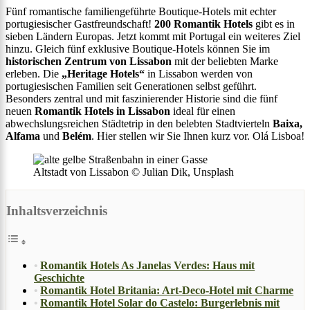
Fünf romantische familiengeführte Boutique-Hotels mit echter
portugiesischer Gastfreundschaft!
200 Romantik Hotels
gibt es in
sieben Ländern Europas. Jetzt kommt mit Portugal ein weiteres Ziel
hinzu. Gleich fünf exklusive Boutique-Hotels können Sie im
historischen Zentrum von Lissabon
mit der beliebten Marke
erleben. Die
„Heritage Hotels“
in Lissabon werden von
portugiesischen Familien seit Generationen selbst geführt.
Besonders zentral und mit faszinierender Historie sind die fünf
neuen
Romantik Hotels in Lissabon
ideal für einen
abwechslungsreichen Städtetrip in den belebten Stadtvierteln
Baixa,
Alfama
und
Belém
. Hier stellen wir Sie Ihnen kurz vor. Olá Lisboa!
Altstadt von Lissabon © Julian Dik, Unsplash
Inhaltsverzeichnis
Romantik Hotels As Janelas Verdes: Haus mit
Geschichte
Romantik Hotel Britania: Art-Deco-Hotel mit Charme
Romantik Hotel Solar do Castelo: Burgerlebnis mit