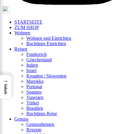
STARTSEITE
ZUM SHOP
Wohnen
Wohnen und Einrichten
Buchtipps Einrichten
Reisen
Frankreich
Griechenland
Italien
Israel
Kroatien / Slowenien
→
Marokko
Inhalt
Portugal
Spanien
Tunesien
Türkei
Brasilien
Buchtipps Reise
Genuss
Genussthemen
Rezepte