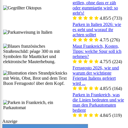
grillen, ohne dass er zäh
oder gummiartig wird: so
geht's!
4.85/5
(733)
Parken in Italien 2026: wie
es geht und worauf ihr
achten solltet
4.7/5
(276)
Maut Frankreich, Kosten,
Tipps: welche Spur soll ich
nehmen?
4.75/5
(224)
Ferragosto 2026, wie und
warum der wichtigste
Feiertag Italiens gefeiert
wird ...
4.85/5
(164)
Parken in Frankreich, was
die Linien bedeuten und wie
man den Parkautomaten
bedient
4.84/5
(119)
Anzeige