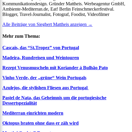
Kommunikationsdesign. Gründer Mattheis. Werbeagentur GmbH,
Ambiente-Mediterran.de, Eat! Berlin Feinschmeckerfestival.
Blogger, Travel-Journalist, Fotograf, Foodist, Videofilmer
Alle Beiträge von Siegbert Mattheis anzeigen
→
Mehr zum Thema:
Cascais, das “St.Tropez” von Portugal
Madeira, Rundreisen und Weintouren
Rezept Venusmuscheln mit Koriander á Bulhão Pato
Vinho Verde, der „grüne“ Wein Portugals
Azulejos, die stylishen Fliesen aus Portugal
Pastel de Nata, das Geheimnis um die portugiesische
Dessertspezialität
Mediterran einrichten modern
Oktopus braten ohne dass er zäh wird