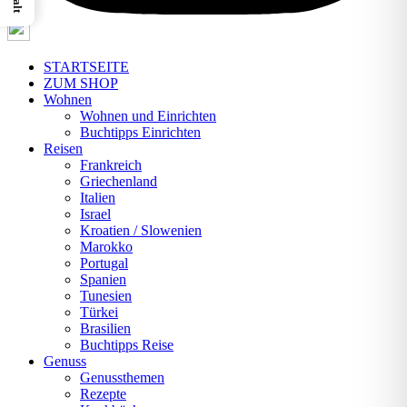
STARTSEITE
ZUM SHOP
Wohnen
Wohnen und Einrichten
Buchtipps Einrichten
Reisen
Frankreich
Griechenland
Italien
Israel
Kroatien / Slowenien
Marokko
Portugal
Spanien
Tunesien
Türkei
Brasilien
Buchtipps Reise
Genuss
Genussthemen
Rezepte