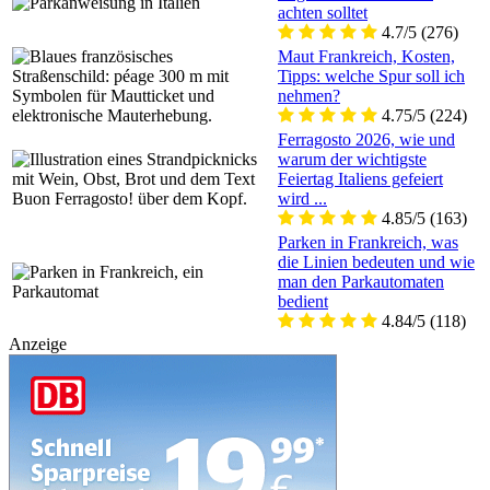
achten solltet
4.7/5
(276)
Maut Frankreich, Kosten,
Tipps: welche Spur soll ich
nehmen?
4.75/5
(224)
Ferragosto 2026, wie und
warum der wichtigste
Feiertag Italiens gefeiert
wird ...
4.85/5
(163)
Parken in Frankreich, was
die Linien bedeuten und wie
man den Parkautomaten
bedient
4.84/5
(118)
Anzeige