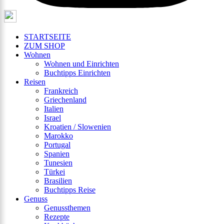
STARTSEITE
ZUM SHOP
Wohnen
Wohnen und Einrichten
Buchtipps Einrichten
Reisen
Frankreich
Griechenland
Italien
Israel
Kroatien / Slowenien
Marokko
Portugal
Spanien
Tunesien
Türkei
Brasilien
Buchtipps Reise
Genuss
Genussthemen
Rezepte