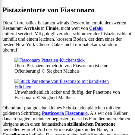
Pistazientorte von Fiasconaro
Diese Tortenstück bekamen wir als Dessert im empfehlenswerten
Restaurant
Arrhais
in
Finale,
nicht weit von
Cefalù
entfernt serviert. Mit goldglitzernder, schimmernder Pistazienschicht
umhüllt und einem leichten, krossem Boden, der dem eines der
besten New York Cheese Cakes nicht nur nahekam, sondern
übertraf!
Diese Pistaziencremetorte von Fiasconaro ist eine
Offenbarung! © Siegbert Mattheis
Unwahrscheinlich lecker und fluffig, der Panettone von
Fiasconaro © Siegbert Mattheis
Obendrauf prangte eine kleines Schokoladenplättchen mit dem
goldenen Schriftzug
Pasticceria
Fiasconaro
. Als wir den Kellner
danach fragten, meinte er begeistert, dass das Familienunternehmen
übrigens auch einen fantastischen
sizilianischen Panettone
herstellen würde! Und der Firmensitz ganz in der Nähe, in
Castelbuono
befinde. Das war nur eine halbe Stunde von unserer