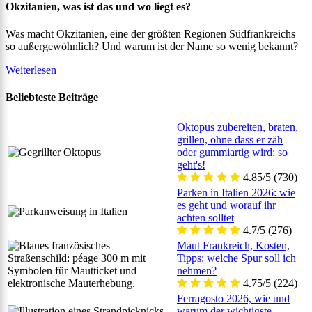
Okzitanien, was ist das und wo liegt es?
Was macht Okzitanien, eine der größten Regionen Südfrankreichs
so außergewöhnlich? Und warum ist der Name so wenig bekannt?
Weiterlesen
Beliebteste Beiträge
Oktopus zubereiten, braten,
grillen, ohne dass er zäh
oder gummiartig wird: so
geht's!
4.85/5
(730)
Parken in Italien 2026: wie
es geht und worauf ihr
achten solltet
4.7/5
(276)
Maut Frankreich, Kosten,
Tipps: welche Spur soll ich
nehmen?
4.75/5
(224)
Ferragosto 2026, wie und
warum der wichtigste