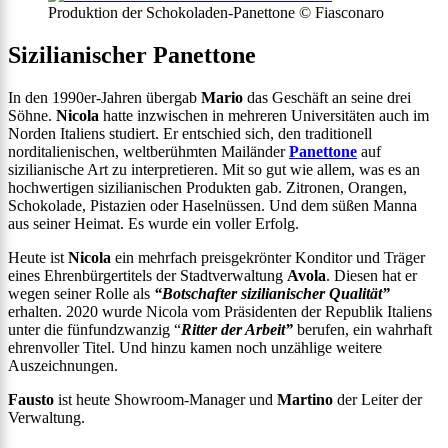
Produktion der Schokoladen-Panettone © Fiasconaro
Sizilianischer Panettone
In den 1990er-Jahren übergab
Mario
das Geschäft an seine drei
Söhne.
Nicola
hatte inzwischen in mehreren Universitäten auch im
Norden Italiens studiert. Er entschied sich, den traditionell
norditalienischen, weltberühmten Mailänder
Panettone
auf
sizilianische Art zu interpretieren. Mit so gut wie allem, was es an
hochwertigen sizilianischen Produkten gab. Zitronen, Orangen,
Schokolade, Pistazien oder Haselnüssen. Und dem süßen Manna
aus seiner Heimat. Es wurde ein voller Erfolg.
Heute ist
Nicola
ein mehrfach preisgekrönter Konditor und Träger
eines Ehrenbürgertitels der Stadtverwaltung
Avola
. Diesen hat er
wegen seiner Rolle als
“Botschafter sizilianischer Qualität”
erhalten. 2020 wurde Nicola vom Präsidenten der Republik Italiens
unter die fünfundzwanzig “
Ritter der Arbeit”
berufen, ein wahrhaft
ehrenvoller Titel. Und hinzu kamen noch unzählige weitere
Auszeichnungen.
Fausto
ist heute Showroom-Manager und
Martino
der Leiter der
Verwaltung.