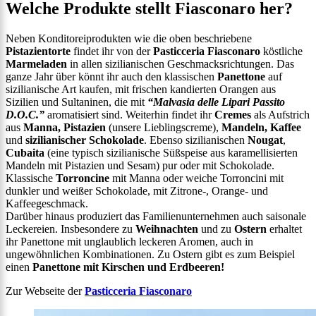
Welche Produkte stellt Fiasconaro her?
Neben Konditoreiprodukten wie die oben beschriebene
Pistazientorte
findet ihr von der
Pasticceria Fiasconaro
köstliche
Marmeladen
in allen sizilianischen Geschmacksrichtungen. Das
ganze Jahr über könnt ihr auch den klassischen
Panettone
auf
sizilianische Art kaufen, mit frischen kandierten Orangen aus
Sizilien und Sultaninen, die mit
“Malvasia delle Lipari Passito
D.O.C.”
aromatisiert sind. Weiterhin findet ihr
Cremes
als Aufstrich
aus
Manna, Pistazien
(unsere Lieblingscreme),
Mandeln, Kaffee
und
sizilianischer Schokolade
. Ebenso sizilianischen
Nougat
,
Cubaita
(eine typisch sizilianische Süßspeise aus karamellisierten
Mandeln mit Pistazien und Sesam) pur oder mit Schokolade.
Klassische
Torroncine
mit Manna oder weiche Torroncini mit
dunkler und weißer Schokolade, mit Zitrone-, Orange- und
Kaffeegeschmack.
Darüber hinaus produziert das Familienunternehmen auch saisonale
Leckereien. Insbesondere zu
Weihnachten
und zu
Ostern
erhaltet
ihr Panettone mit unglaublich leckeren Aromen, auch in
ungewöhnlichen Kombinationen. Zu Ostern gibt es zum Beispiel
einen
Panettone mit Kirschen und Erdbeeren!
Zur Webseite der
Pasticceria Fiasconaro