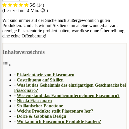
5/5
(14)
(Lesezeit nur
4
Min. 😉 )
Wir sind immer auf der Suche nach außergewöhnlich guten
Produkten. Und als wir auf Sizilien einmal eine wunderbar zart-
cremige Pistazientorte probiert hatten, war diese ohne Übertreibung
eine echte Offenbarung!
Inhaltsverzeichnis
Pistazientorte von Fiasconaro
Castelbuono auf Sizilien
Was ist das Geheimnis des einzigartigen Geschmacks bei
Fiasconaro?
Wie entstand das Familienunternehmen Fiasconaro?
Nicola Fiasconaro
Sizilianischer Panettone
Welche Produkte stellt Fiasconaro her?
Dolce & Gabbana Design
Wo kann ich Fiasconaro-Produkte kaufen?