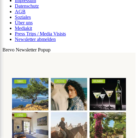
Impressum
Datenschutz
AGB
Soziales
Über uns
Mediakit
Press Trips / Media Visists
Newsletter abmelden
Brevo Newsletter Popup