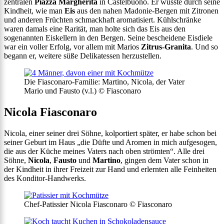
zentralen
Piazza Margherita
in Castelbuono. Er wusste durch seine
Kindheit, wie man
Eis
aus den nahen Madonie-Bergen mit Zitronen
und anderen Früchten schmackhaft aromatisiert. Kühlschränke
waren damals eine Rarität, man holte sich das Eis aus den
sogenannten Eiskellern in den Bergen. Seine bescheidene Eisdiele
war ein voller Erfolg, vor allem mit Marios
Zitrus-Granita
. Und so
begann er, weitere süße Delikatessen herzustellen.
Die Fiasconaro-Familie: Martino, Nicola, der Vater
Mario und Fausto (v.l.) © Fiasconaro
Nicola Fiasconaro
Nicola, einer seiner drei Söhne, kolportiert später, er habe schon bei
seiner Geburt im Haus „die Düfte und Aromen in mich aufgesogen,
die aus der Küche meines Vaters nach oben strömten“. Alle drei
Söhne,
Nicola
,
Fausto
und
Martino
, gingen dem Vater schon in
der Kindheit in ihrer Freizeit zur Hand und erlernten alle Feinheiten
des Konditor-Handwerks.
Chef-Patissier Nicola Fiasconaro © Fiasconaro