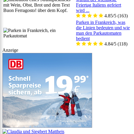
Feiertag Italiens gefeiert
wird ...
4.85/5
(163)
Parken in Frankreich, was
die Linien bedeuten und wie
man den Parkautomaten
bedient
4.84/5
(118)
Anzeige