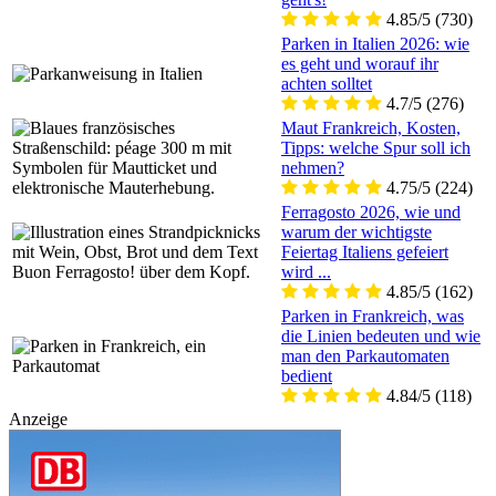
4.85/5
(730)
Parken in Italien 2026: wie
es geht und worauf ihr
achten solltet
4.7/5
(276)
Maut Frankreich, Kosten,
Tipps: welche Spur soll ich
nehmen?
4.75/5
(224)
Ferragosto 2026, wie und
warum der wichtigste
Feiertag Italiens gefeiert
wird ...
4.85/5
(162)
Parken in Frankreich, was
die Linien bedeuten und wie
man den Parkautomaten
bedient
4.84/5
(118)
Anzeige