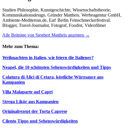
Studien Philosophie, Kunstgeschichte, Wissenschaftstheorie,
Kommunikationsdesign. Gründer Mattheis. Werbeagentur GmbH,
Ambiente-Mediterran.de, Eat! Berlin Feinschmeckerfestival.
Blogger, Travel-Journalist, Fotograf, Foodist, Videofilmer
Alle Beiträge von Siegbert Mattheis anzeigen
→
Mehr zum Thema:
Weihnachten in Italien, wie feiern die Italiener?
Neapel, die 10 schönsten Sehenswürdigkeiten und Tipps
Colatura di Alici di Cetara, köstliche Würzsauce aus
Kampanien
Villa Malaparte auf Capri
Strega Likör aus Kampanien
Originalrezept der Torta Caprese
Cilento Tipps und Sehenswürdigkeiten