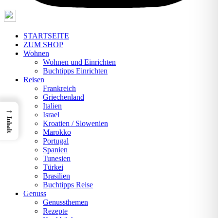
STARTSEITE
ZUM SHOP
Wohnen
Wohnen und Einrichten
Buchtipps Einrichten
Reisen
Frankreich
Griechenland
Italien
→
Israel
Inhalt
Kroatien / Slowenien
Marokko
Portugal
Spanien
Tunesien
Türkei
Brasilien
Buchtipps Reise
Genuss
Genussthemen
Rezepte