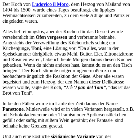
Der Koch von
Ludovico il Moro
, dem Herzog von Mailand von
1494 bis 1500, wurde eines Tages beauftragt, ein üppiges
Weihnachtsessen zuzubereiten, zu dem viele Adlige und Patrizier
eingeladen waren.
Alles lief reibungslos, aber der Kuchen für das Dessert wurde
versehentlich im
Ofen vergessen
und verbrannte beinahe.
Angesichts der Verzweiflung des Küchenchefs schlug ein
Küchenjunge,
Toni
, eine Lösung vor: “Da alles, was in der
Speisekammer übrigblieb, etwas Mehl, Butter, Eier, Zitronatzitrone
und Rosinen waren, habe ich heute Morgen daraus diesen Kuchen
gebacken. Wenn du nichts anderes hast, kannst du es an den Tisch
bringen”. Der Koch stimmte notgedrungenermaßen zu und
beobachtete ängstlich die Reaktion der Gäste. Aber alle waren
begeistert und zum Herzog, der den Namen dieser Delikatesse
wissen wollte, sagte der Koch,
“L’è ‘l pan del Toni”
, “das ist das
Brot von Toni”.
In beiden Fällen wurde im Laufe der Zeit daraus der Name
Panettone.
Mittlerweile wird er in vielen Varianten hergestellt, z.B.
mit Schokoladencreme oder Tiramisu oder Aprikosenstückchen
gefüllt oder saftig mit süßem Wein getränkt; der Fantasie sind
beinahe keine Grenzen gesetzt.
Und auch eine köstliche
sizilianische Variante
von der