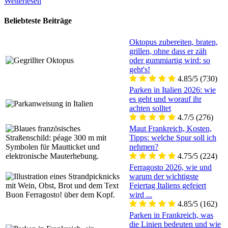
Weiterlesen
Beliebteste Beiträge
Oktopus zubereiten, braten,
grillen, ohne dass er zäh
oder gummiartig wird: so
geht's!
4.85/5
(730)
Parken in Italien 2026: wie
es geht und worauf ihr
achten solltet
4.7/5
(276)
Maut Frankreich, Kosten,
Tipps: welche Spur soll ich
nehmen?
4.75/5
(224)
Ferragosto 2026, wie und
warum der wichtigste
Feiertag Italiens gefeiert
wird ...
4.85/5
(162)
Parken in Frankreich, was
die Linien bedeuten und wie