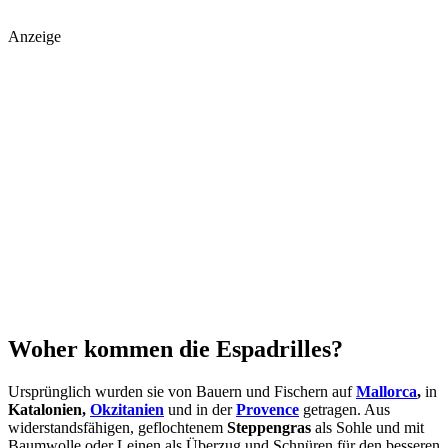
Anzeige
Woher kommen die Espadrilles?
Ursprünglich wurden sie von Bauern und Fischern auf
Mallorca
,
in
Katalonien,
Okzitanien
und in der
Provence
getragen. Aus
widerstandsfähigen, geflochtenem
Steppengras
als Sohle und mit
Baumwolle oder Leinen als Überzug und Schnüren für den besseren