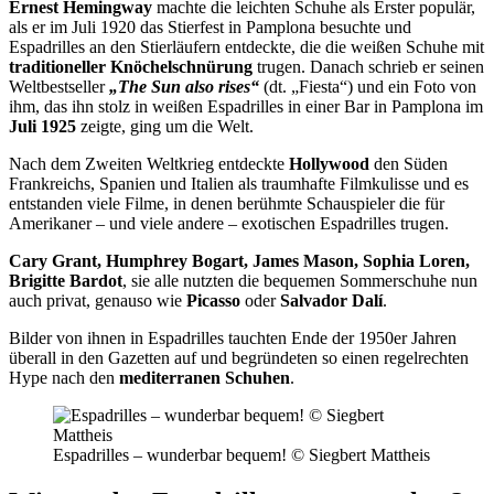
Ernest Hemingway
machte die leichten Schuhe als Erster populär,
als er im Juli 1920 das Stierfest in Pamplona besuchte und
Espadrilles an den Stierläufern entdeckte, die die weißen Schuhe mit
traditioneller Knöchelschnürung
trugen. Danach schrieb er seinen
Weltbestseller
„The Sun also rises“
(dt. „Fiesta“) und ein Foto von
ihm, das ihn stolz in weißen Espadrilles in einer Bar in Pamplona im
Juli 1925
zeigte, ging um die Welt.
Nach dem Zweiten Weltkrieg entdeckte
Hollywood
den Süden
Frankreichs, Spanien und Italien als traumhafte Filmkulisse und es
entstanden viele Filme, in denen berühmte Schauspieler die für
Amerikaner – und viele andere – exotischen Espadrilles trugen.
Cary Grant, Humphrey Bogart, James Mason, Sophia Loren,
Brigitte Bardot
, sie alle nutzten die bequemen Sommerschuhe nun
auch privat, genauso wie
Picasso
oder
Salvador Dalí
.
Bilder von ihnen in Espadrilles tauchten Ende der 1950er Jahren
überall in den Gazetten auf und begründeten so einen regelrechten
Hype nach den
mediterranen Schuhen
.
Espadrilles – wunderbar bequem! © Siegbert Mattheis