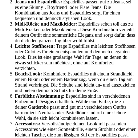
Jeans und Espadrilles:
Espadrilles passen gut zu Jeans, sei
es eine Skinny-, Boyfriend- oder Flare-Jeans. Die
Kombination aus Jeans und Espadrilles sorgt für einen
bequemen und dennoch stylishen Look.
Midi-Röcke und Maxikleider:
Espadrilles sehen toll aus zu
Midi-Röcken oder Maxikleidern. Diese Kombination verleiht
deinem Outfit eine sommerliche Eleganz und sorgt dafür, dass
du dich den ganzen Tag über wohl fühlst.
Leichte Stoffhosen:
Trage Espadrilles mit leichten Stoffhosen
oder Culottes für einen entspannten und dennoch eleganten
Look. Dies ist eine großartige Wahl für Tage, an denen du
etwas schicker sein möchtest, ohne auf Komfort zu
verzichten.
Beach-Look:
Kombiniere Espadrilles mit einem Strandkleid,
einem Bikini oder einem Badeanzug, wenn du einen Tag am
Strand verbringst. Die Schuhe sind leicht an- und auszuziehen
und bieten dennoch Schutz für deine Füße.
Farbliche Abstimmung:
Espadrilles sind in verschiedenen
Farben und Designs erhältlich. Wähle eine Farbe, die zu
deiner Garderobe passt und gut mit verschiedenen Outfits
harmoniert. Neutral- oder Pastelltöne sind oft eine sichere
Wahl, da sie sich leicht kombinieren lassen.
Accessoires:
Vervollständige deinen Look mit passenden
Accessoires wie einer Sonnenbrille, einem Strohhut oder einer
leichten Tasche, die zum lässigen Stil der Espadrilles passt.