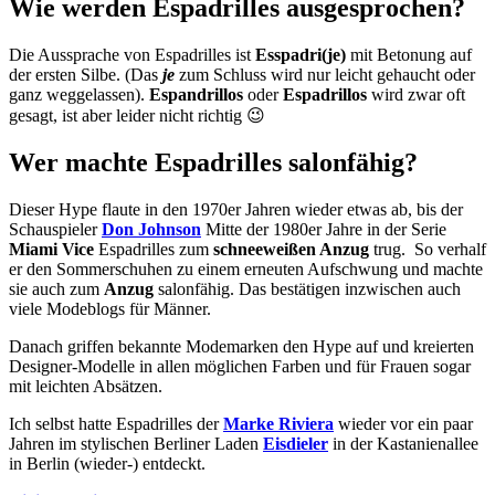
Wie werden Espadrilles ausgesprochen?
Die Aussprache von Espadrilles ist
Esspadri(je)
mit Betonung auf
der ersten Silbe. (Das
je
zum Schluss wird nur leicht gehaucht oder
ganz weggelassen).
Espandrillos
oder
Espadrillos
wird zwar oft
gesagt, ist aber leider nicht richtig 😉
Wer machte Espadrilles salonfähig?
Dieser Hype flaute in den 1970er Jahren wieder etwas ab, bis der
Schauspieler
Don Johnson
Mitte der 1980er Jahre in der Serie
Miami Vice
Espadrilles zum
schneeweißen Anzug
trug. So verhalf
er den Sommerschuhen zu einem erneuten Aufschwung und machte
sie auch zum
Anzug
salonfähig. Das bestätigen inzwischen auch
viele Modeblogs für Männer.
Danach griffen bekannte Modemarken den Hype auf und kreierten
Designer-Modelle in allen möglichen Farben und für Frauen sogar
mit leichten Absätzen.
Ich selbst hatte Espadrilles der
Marke Riviera
wieder vor ein paar
Jahren im stylischen Berliner Laden
Eisdieler
in der Kastanienallee
in Berlin (wieder-) entdeckt.