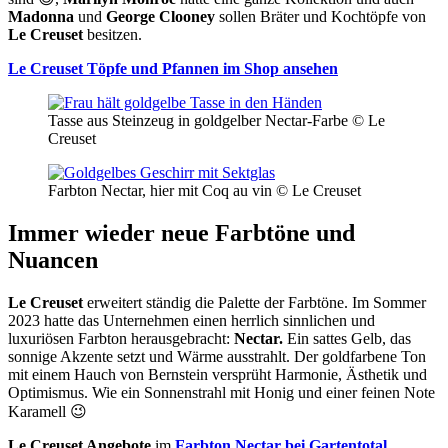
Madonna
und
George Clooney
sollen Bräter und Kochtöpfe von
Le Creuset
besitzen.
Le Creuset Töpfe und Pfannen im Shop ansehen
Tasse aus Steinzeug in goldgelber Nectar-Farbe © Le
Creuset
Farbton Nectar, hier mit Coq au vin © Le Creuset
Immer wieder neue Farbtöne und
Nuancen
Le Creuset
erweitert ständig die Palette der Farbtöne. Im Sommer
2023 hatte das Unternehmen einen herrlich sinnlichen und
luxuriösen Farbton herausgebracht:
Nectar.
Ein sattes Gelb, das
sonnige Akzente setzt und Wärme ausstrahlt. Der goldfarbene Ton
mit einem Hauch von Bernstein versprüht Harmonie, Ästhetik und
Optimismus. Wie ein Sonnenstrahl mit Honig und einer feinen Note
Karamell 😉
Le Creuset Angebote
im
Farbton Nectar bei Gartentotal