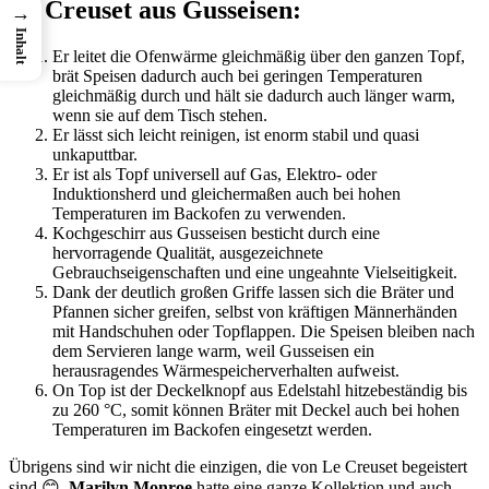
Le Creuset aus Gusseisen:
→
Inhalt
Er leitet die Ofenwärme gleichmäßig über den ganzen Topf,
brät Speisen dadurch auch bei geringen Temperaturen
gleichmäßig durch und hält sie dadurch auch länger warm,
wenn sie auf dem Tisch stehen.
Er lässt sich leicht reinigen, ist enorm stabil und quasi
unkaputtbar.
Er ist als Topf universell auf Gas, Elektro- oder
Induktionsherd und gleichermaßen auch bei hohen
Temperaturen im Backofen zu verwenden.
Kochgeschirr aus Gusseisen besticht durch eine
hervorragende Qualität, ausgezeichnete
Gebrauchseigenschaften und eine ungeahnte Vielseitigkeit.
Dank der deutlich großen Griffe lassen sich die Bräter und
Pfannen sicher greifen, selbst von kräftigen Männerhänden
mit Handschuhen oder Topflappen. Die Speisen bleiben nach
dem Servieren lange warm, weil Gusseisen ein
herausragendes Wärmespeicherverhalten aufweist.
On Top ist der Deckelknopf aus Edelstahl hitzebeständig bis
zu 260 °C, somit können Bräter mit Deckel auch bei hohen
Temperaturen im Backofen eingesetzt werden.
Übrigens sind wir nicht die einzigen, die von Le Creuset begeistert
sind 😊,
Marilyn Monroe
hatte eine ganze Kollektion und auch