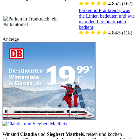
4.85/5
(162)
Parken in Frankreich, was
die Linien bedeuten und wie
man den Parkautomaten
bedient
4.84/5
(118)
Anzeige
Wir sind
Claudia
und
Siegbert Mattheis
, reisen und kochen