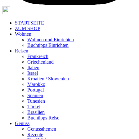
STARTSEITE
ZUM SHOP
Wohnen
Wohnen und Einrichten
Buchtipps Einrichten
Reisen
Frankreich
Griechenland
Italien
Israel
Kroatien / Slowenien
Marokko
Portugal
Spanien
Tunesien
Türkei
Brasilien
Buchtipps Reise
Genuss
Genussthemen
Rezepte