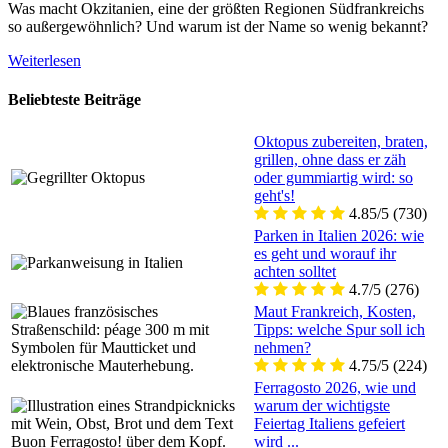
Was macht Okzitanien, eine der größten Regionen Südfrankreichs
so außergewöhnlich? Und warum ist der Name so wenig bekannt?
Weiterlesen
Beliebteste Beiträge
Oktopus zubereiten, braten,
grillen, ohne dass er zäh
oder gummiartig wird: so
geht's!
4.85/5
(730)
Parken in Italien 2026: wie
es geht und worauf ihr
achten solltet
4.7/5
(276)
Maut Frankreich, Kosten,
Tipps: welche Spur soll ich
nehmen?
4.75/5
(224)
Ferragosto 2026, wie und
warum der wichtigste
Feiertag Italiens gefeiert
wird ...