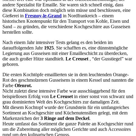
andere Spezialist für Emaille. Sie waren sich schnell einig, dass
diese Kombination doch möglich sein müsse und beschlossen, eine
Gießerei in
Fresnoy-le-Grand
in Nordfrankreich – einem
historischen Knotenpunkt für den Transport von Kohle, Eisen und
Sand – zu gründen, die verschiedene Kochgeschirre aus Gusseisen
herstellen sollte.
Nach einem Jahr intensiver Tests gelang es den beiden im
darauffolgenden Jahr
1925
. Sie schafften es, eine dünnstmögliche
Legierung aus Gusseisen mit einer Emailleschicht zu überdecken,
die auch großer Hitze standhielt.
Le Creuset
, “der Gusstiegel” war
geboren.
Die ersten Kochtöpfe emaillierten sie in dem leuchtenden Orange-
Rot des geschmolzenen Gusseisens in einem Kessel und nannten die
Farbe
Ofenrot.
Nicht zuletzt diese intensive Farbe war ausschlaggebend für den
beispiellosen Erfolg von
Le Creuset
in einer sonst von schwarz und
grau dominierten Welt des Kochgeschirrs zur damaligen Zeit.
Mit diesem Kochtopf wurde der Grundstein für ein umfangreiches
Sortiment an Kochgeschirr und Küchenutensilien gelegt, mit dem
Markenzeichen der
3 Ringe auf dem Deckel
.
Heute umfasst das Sortiment die ganze Palette an Kochgeschirr rund
um die Zubereitung aller möglichen Gerichte und auch Accessoires
rund um den kulinarischen Genuss.