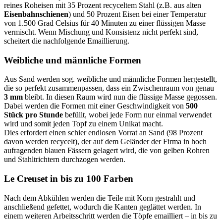
reines Roheisen mit 35 Prozent recyceltem Stahl (z.B. aus alten
Eisenbahnschienen
) und 50 Prozent Eisen bei einer Temperatur
von 1.500 Grad Celsius für 40 Minuten zu einer flüssigen Masse
vermischt. Wenn Mischung und Konsistenz nicht perfekt sind,
scheitert die nachfolgende Emaillierung.
Weibliche und männliche Formen
Aus Sand werden sog. weibliche und männliche Formen hergestellt,
die so perfekt zusammenpassen, dass ein Zwischenraum von genau
3 mm
bleibt. In diesen Raum wird nun die flüssige Masse gegossen.
Dabei werden die Formen mit einer Geschwindigkeit von
500
Stück pro Stunde
befüllt, wobei jede Form nur einmal verwendet
wird und somit jeden Topf zu einem Unikat macht.
Dies erfordert einen schier endlosen Vorrat an Sand (98 Prozent
davon werden recycelt), der auf dem Geländer der Firma in hoch
aufragenden blauen Fässern gelagert wird, die von gelben Rohren
und Stahltrichtern durchzogen werden.
Le Creuset in bis zu 100 Farben
Nach dem Abkühlen werden die Teile mit Korn gestrahlt und
anschließend gefettet, wodurch die Kanten geglättet werden. In
einem weiteren Arbeitsschritt werden die Töpfe emailliert – in bis zu