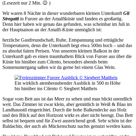
(Lesezeit nur
2
Min. 😉 )
Wir waren 8 Nächte in dieser wunderbaren kleinen Unterkunft
Gli
Stregatti
in Furore an der Amalfiküste und fanden es großartig.
Denn hier haben wir genau das gefunden, was scheinbar im Juli in
der Hauptsaison an der Amalfi-Küste unmöglich ist:
herzliche Gastfreundschaft, Ruhe, Entspannung und erträgliche
Temperaturen, denn die Unterkunft liegt etwa 500m hoch – und das
zu absolut fairen Preisen. Von unserem kleinen Balkon in der
Unterkunft gab es einen traumhaftem Blick von Furore aus über die
Küste bis hinüber zum Cilento, besonders abends beim
Sonnenuntergang saßen wir da gerne bei einem Glas Wein.
Ein wirklich atemberaubender Ausblick in 500 m Höhe
bis hinüber ins Cilento © Siegbert Mattheis
Sogar vom Bett aus ist das Meer zu sehen und man blickt unendlich
weit. Das Zimmer ist zwar klein, aber gemütlich in Weiß & Blau im
Landhausstil eingerichtet. Durch die hohe Balkendecke aus Holz
und den Blick auf den Horizont wirkt es aber nicht beengt. Das Bett
selbst ist bequem und für Zwei ausreichend groß. Sehr schön ist der
Baldachin, der auch als Mückenschutz nachts genutzt werden kann.