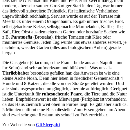
Das kleine Duschbad mit Bidet und Fenster ist zweckmäßig, nicht
modern, aber sehr sauber. Großartiger Start in den Tag war immer
das liebevoll zubereitete Frühstück, für italienische Verhältnisse
ungewöhnlich reichhaltig. Serviert wurde es auf der Terrasse mit
Meerblick unter einem Orangenbaum. Es gab immer frisches Brot,
selbstgebackene Kekse, selbstgemachte Marmeladen, Kaffee, Tee,
Saft, Eier, Obst aus dem eigenen Garten oder herzhafte Sachen wie
z.B.
Panzanella
(Brotsalat), frische Tomaten mit Käse oder
mariniertes Gemüse. Jeden Tag wurde uns etwas anderes serviert, je
nachdem, was der Garten (alles aus biologischem Anbau) gerade
hergab.
Die Gastgeber (Giacomo, seine Frau – beide aus aus Napoli – und
ihr Sohn) sind sehr aufmerksam und hilfsbereit. Was uns als
Tierliebhaber
besonders gefallen hat: das Anwesen ist wie eine
kleine Arche Noah. Denn hier leben in friedlicher Gemeinschaft 4
Hunde und 8 Katzen, die alle von der Straße gerettet wurden. Und
alle sind ausgesprochen umgänglich, aber nie aufdringlich. Geeignet
ist die Unterkunft für
ruhesuchende Paar
e, die Tiere und die Natur
lieben. Empfehlenswert ist ein Mietwagen (Parkplatz ist vorhanden),
da das Haus ziemlich weit oben in Furore liegt. Es gibt aber auch ca.
5 Minuten entfernt eine Bushaltestelle. Zum Essen gehen am Abend
sind zwei sehr gute Restaurants schnell zu Fuß erreichbar.
Zur Webseite von
Gli Stregatti