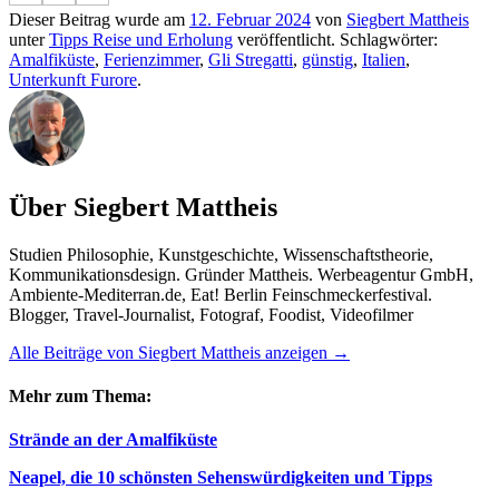
Dieser Beitrag wurde am
12. Februar 2024
von
Siegbert Mattheis
unter
Tipps Reise und Erholung
veröffentlicht. Schlagwörter:
Amalfiküste
,
Ferienzimmer
,
Gli Stregatti
,
günstig
,
Italien
,
Unterkunft Furore
.
Über Siegbert Mattheis
Studien Philosophie, Kunstgeschichte, Wissenschaftstheorie,
Kommunikationsdesign. Gründer Mattheis. Werbeagentur GmbH,
Ambiente-Mediterran.de, Eat! Berlin Feinschmeckerfestival.
Blogger, Travel-Journalist, Fotograf, Foodist, Videofilmer
Alle Beiträge von Siegbert Mattheis anzeigen
→
Mehr zum Thema:
Strände an der Amalfiküste
Neapel, die 10 schönsten Sehenswürdigkeiten und Tipps