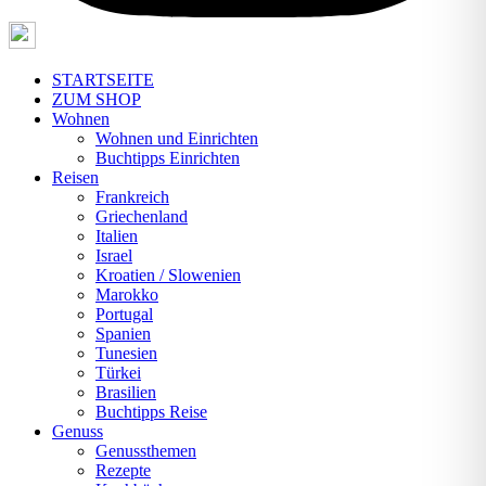
STARTSEITE
ZUM SHOP
Wohnen
Wohnen und Einrichten
Buchtipps Einrichten
Reisen
Frankreich
Griechenland
Italien
Israel
Kroatien / Slowenien
Marokko
Portugal
Spanien
Tunesien
Türkei
Brasilien
Buchtipps Reise
Genuss
Genussthemen
Rezepte