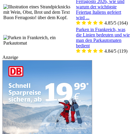
Ferragosto 2026, wie und
warum der wichtigste
Feiertag Italiens gefeiert
wird ...
4.85/5
(164)
Parken in Frankreich, was
die Linien bedeuten und wie
man den Parkautomaten
bedient
4.84/5
(119)
Anzeige