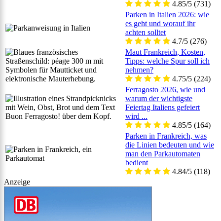
4.85/5
(731)
Parken in Italien 2026: wie
es geht und worauf ihr
achten solltet
4.7/5
(276)
Maut Frankreich, Kosten,
Tipps: welche Spur soll ich
nehmen?
4.75/5
(224)
Ferragosto 2026, wie und
warum der wichtigste
Feiertag Italiens gefeiert
wird ...
4.85/5
(164)
Parken in Frankreich, was
die Linien bedeuten und wie
man den Parkautomaten
bedient
4.84/5
(118)
Anzeige