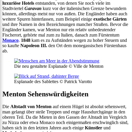
luxuriöse Hotels
entstanden, von denen Sie noch viele im
Stadtviertel
Garavan
kurz vor der italienischen Grenze bewundern
können, allerdings meist nur von außen. Die Engländer haben auch
weitere Spuren hinterlassen, zum Beispiel einige
exotische Gärten
und ihre Namen in den Bezeichnungen mancher Straßen. Bevor die
Engländer kamen, war Menton nur ein relativ unbedeutender
Fischerort, gehörte mal zum zu Italien, danach zum Fürstentum
Monaco
.
1848
kam es zu Aufständen wegen zu hoher Steuern und
so kaufte
Napoleon III.
den Ort dem monegassischen Fürstenhaus
ab.
Die neu gestaltete Esplanade © Ville de Menton
Esplanade des Sablettes © Patrick Varotto
Menton Sehenswürdigkeiten
Die
Altstadt von Menton
auf einem Hügel ist absolut sehenswert,
man gelangt über steile Treppen und enge Hausdurchgänge in den
oberen Teil. Da die Mieten in den Gassen der Altstadt im Vergleich
zu Nizza oder etwa Monaco noch einigermaßen erschwinglich sind,
haben sich in den letzten Jahren auch einige
Künstler
und