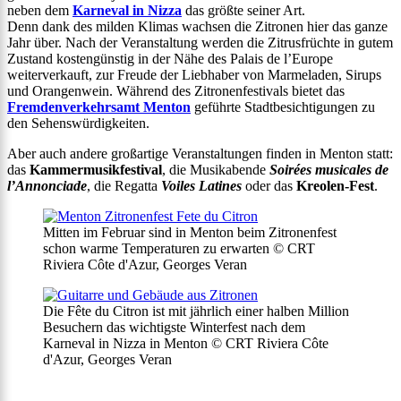
neben dem
Karneval in Nizza
das größte seiner Art.
Denn dank des milden Klimas wachsen die Zitronen hier das ganze
Jahr über. Nach der Veranstaltung werden die Zitrusfrüchte in gutem
Zustand kostengünstig in der Nähe des Palais de l’Europe
weiterverkauft, zur Freude der Liebhaber von Marmeladen, Sirups
und Orangenwein. Während des Zitronenfestivals bietet das
Fremdenverkehrsamt Menton
geführte Stadtbesichtigungen zu
den Sehenswürdigkeiten.
Aber auch andere großartige Veranstaltungen finden in Menton statt:
das
Kammermusikfestival
, die Musikabende
Soirées musicales de
l’Annonciade
, die Regatta
Voiles Latines
oder das
Kreolen-Fest
.
Mitten im Februar sind in Menton beim Zitronenfest
schon warme Temperaturen zu erwarten © CRT
Riviera Côte d'Azur, Georges Veran
Die Fête du Citron ist mit jährlich einer halben Million
Besuchern das wichtigste Winterfest nach dem
Karneval in Nizza in Menton © CRT Riviera Côte
d'Azur, Georges Veran