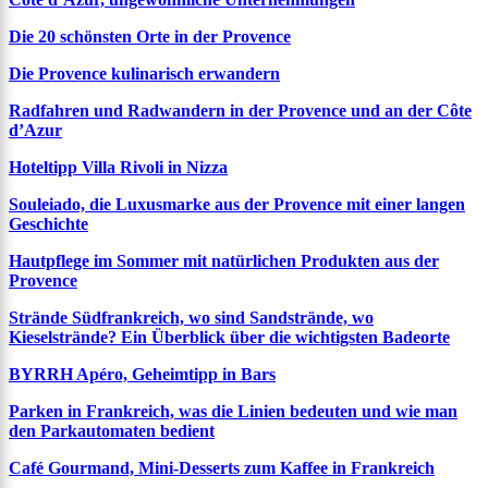
Die 20 schönsten Orte in der Provence
Die Provence kulinarisch erwandern
Radfahren und Radwandern in der Provence und an der Côte
d’Azur
Hoteltipp Villa Rivoli in Nizza
Souleiado, die Luxusmarke aus der Provence mit einer langen
Geschichte
Hautpflege im Sommer mit natürlichen Produkten aus der
Provence
Strände Südfrankreich, wo sind Sandstrände, wo
Kieselstrände? Ein Überblick über die wichtigsten Badeorte
BYRRH Apéro, Geheimtipp in Bars
Parken in Frankreich, was die Linien bedeuten und wie man
den Parkautomaten bedient
Café Gourmand, Mini-Desserts zum Kaffee in Frankreich