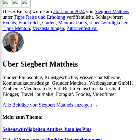
Dieser Beitrag wurde am
26. Januar 2024
von
Siegbert Mattheis
unter
Tipps Reise und Erholung
veröffentlicht. Schlagwörter:
Events
,
Frankreich
,
Garten
,
Menton
,
Parks
,
sehenswürdigkeiten
,
Tipps Menton
,
Veranstaltungen
,
Zitronenfestival
.
Über Siegbert Mattheis
Studien Philosophie, Kunstgeschichte, Wissenschaftstheorie,
Kommunikationsdesign. Gründer Mattheis. Werbeagentur GmbH,
Ambiente-Mediterran.de, Eat! Berlin Feinschmeckerfestival.
Blogger, Travel-Journalist, Fotograf, Foodist, Videofilmer
Alle Beiträge von Siegbert Mattheis anzeigen
→
Mehr zum Thema:
Sehenswürdigkeiten Antibes Juan les Pins
Côte d’Azur, ungewöhnliche Unternehmungen