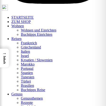
STARTSEITE
ZUM SHOP
Wohnen
Wohnen und Einrichten
Buchtipps Einrichten
Reisen
Frankreich
Griechenland
Italien
→
Israel
Inhalt
Kroatien / Slowenien
Marokko
Portugal
Spanien
Tunesien
Türkei
Brasilien
Buchtipps Reise
Genuss
Genussthemen
Rezepte