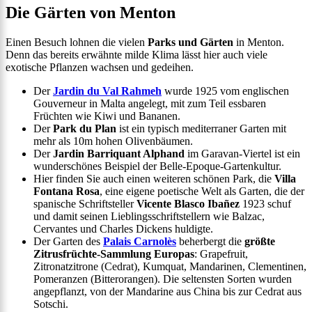
Die Gärten von Menton
Einen Besuch lohnen die vielen
Parks und Gärten
in Menton.
Denn das bereits erwähnte milde Klima lässt hier auch viele
exotische Pflanzen wachsen und gedeihen.
Der
Jardin du Val Rahmeh
wurde 1925 vom englischen
Gouverneur in Malta angelegt, mit zum Teil essbaren
Früchten wie Kiwi und Bananen.
Der
Park du Plan
ist ein typisch mediterraner Garten mit
mehr als 10m hohen Olivenbäumen.
Der
Jardin Barriquant Alphand
im Garavan-Viertel ist ein
wunderschönes Beispiel der Belle-Epoque-Gartenkultur.
Hier finden Sie auch einen weiteren schönen Park, die
Villa
Fontana Rosa
, eine eigene poetische Welt als Garten, die der
spanische Schriftsteller
Vicente Blasco Ibañez
1923 schuf
und damit seinen Lieblingsschriftstellern wie Balzac,
Cervantes und Charles Dickens huldigte.
Der Garten des
Palais Carnolès
beherbergt die
größte
Zitrusfrüchte-Sammlung Europas
: Grapefruit,
Zitronatzitrone (Cedrat), Kumquat, Mandarinen, Clementinen,
Pomeranzen (Bitterorangen). Die seltensten Sorten wurden
angepflanzt, von der Mandarine aus China bis zur Cedrat aus
Sotschi.