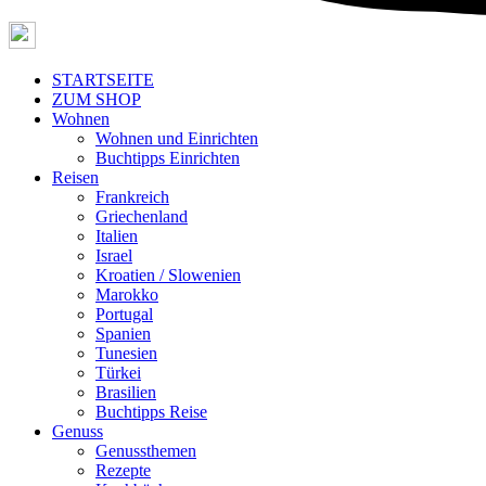
STARTSEITE
ZUM SHOP
Wohnen
Wohnen und Einrichten
Buchtipps Einrichten
Reisen
Frankreich
Griechenland
Italien
Israel
Kroatien / Slowenien
Marokko
Portugal
Spanien
Tunesien
Türkei
Brasilien
Buchtipps Reise
Genuss
Genussthemen
Rezepte