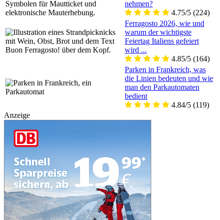
nehmen?
4.75/5
(224)
Ferragosto 2026, wie und
warum der wichtigste
Feiertag Italiens gefeiert
wird ...
4.85/5
(164)
Parken in Frankreich, was
die Linien bedeuten und wie
man den Parkautomaten
bedient
4.84/5
(119)
Anzeige