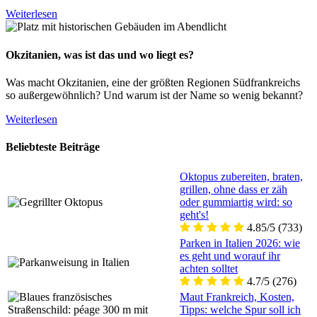
Weiterlesen
Okzitanien, was ist das und wo liegt es?
Was macht Okzitanien, eine der größten Regionen Südfrankreichs
so außergewöhnlich? Und warum ist der Name so wenig bekannt?
Weiterlesen
Beliebteste Beiträge
Oktopus zubereiten, braten,
grillen, ohne dass er zäh
oder gummiartig wird: so
geht's!
4.85/5
(733)
Parken in Italien 2026: wie
es geht und worauf ihr
achten solltet
4.7/5
(276)
Maut Frankreich, Kosten,
Tipps: welche Spur soll ich