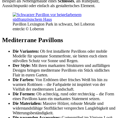
Beispiel als Nebengebäude eines
Schlosses
, als Ruheplatz,
Aussichtspunkt oder einfach als gestalterisches Element.
Pavillon Lexington Park in schwarz, bei Loberon
enteckt © Loberon
Mediterrane Pavillons
Die Varianten:
Ob fest installierte Pavillons oder mobile
Modelle für spontane Sommerfeste, sie bieten euch einen
stilvollen Schutz vor Sonne und Regen.
Der Style:
Mit ihren markanten Strukturen und auffälligen
Designs bringen mediterrane Pavillons ein Stück südliches
Flair in euren Garten.
Die Farben:
Von Erdtönen über frisches Weiß bis hin zu
warmen Rottönen – die Farbpalette ist inspiriert von der
Vielfalt der mediterranen Landschaft.
Die Formen:
Ob achteckig, rund oder rechteckig – die Form
eines Pavillons kann ein markantes Statement setzen.
Die Materialien:
Massive Hölzer, robuste Metalle und
widerstandsfähige Stoffdächer versprechen Langlebigkeit und
Witterungsbeständigkeit.
Die passenden Accessoires:
Gartenmöbel im Vintage-Look