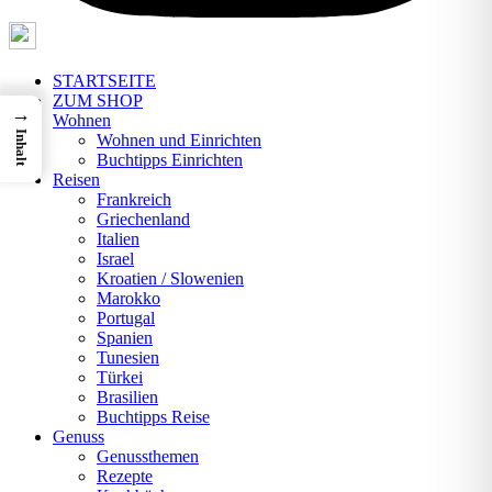
STARTSEITE
ZUM SHOP
→
Wohnen
Inhalt
Wohnen und Einrichten
Buchtipps Einrichten
Reisen
Frankreich
Griechenland
Italien
Israel
Kroatien / Slowenien
Marokko
Portugal
Spanien
Tunesien
Türkei
Brasilien
Buchtipps Reise
Genuss
Genussthemen
Rezepte