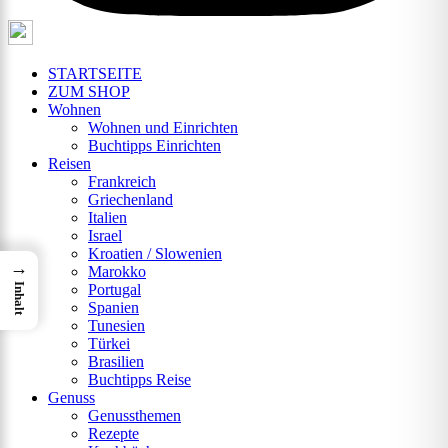
STARTSEITE
ZUM SHOP
Wohnen
Wohnen und Einrichten
Buchtipps Einrichten
Reisen
Frankreich
Griechenland
Italien
Israel
Kroatien / Slowenien
→
Marokko
Inhalt
Portugal
Spanien
Tunesien
Türkei
Brasilien
Buchtipps Reise
Genuss
Genussthemen
Rezepte