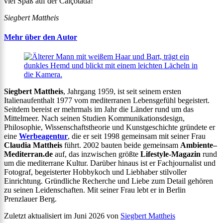
viel Spaß auf der Calçotada!
Siegbert Mattheis
Mehr über den Autor
Siegbert Mattheis
, Jahrgang 1959, ist seit seinem ersten
Italienaufenthalt 1977 vom mediterranen Lebensgefühl begeistert.
Seitdem bereist er mehrmals im Jahr die Länder rund um das
Mittelmeer. Nach seinen Studien Kommunikationsdesign,
Philosophie, Wissenschaftstheorie und Kunstgeschichte gründete er
eine
Werbeagentur
, die er seit 1998 gemeinsam mit seiner Frau
Claudia Mattheis
führt. 2002 bauten beide gemeinsam
Ambiente
–
Mediterran.de
auf, das inzwischen größte
Lifestyle-Magazin
rund
um die mediterrane Kultur. Darüber hinaus ist er Fachjournalist und
Fotograf, begeisterter Hobbykoch und Liebhaber stilvoller
Einrichtung. Gründliche Recherche und Liebe zum Detail gehören
zu seinen Leidenschaften. Mit seiner Frau lebt er in Berlin
Prenzlauer Berg.
Zuletzt aktualisiert im Juni 2026 von
Siegbert Mattheis