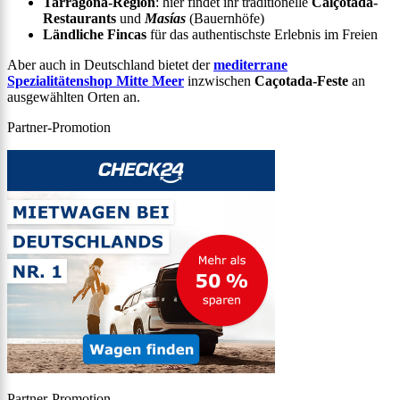
Tarragona-Region
: hier findet ihr traditionelle
Calçotada-
Restaurants
und
Masías
(Bauernhöfe)
Ländliche Fincas
für das authentischste Erlebnis im Freien
Aber auch in Deutschland bietet der
mediterrane
Spezialitätenshop Mitte Meer
inzwischen
Caçotada-Feste
an
ausgewählten Orten an.
Partner-Promotion
Partner-Promotion