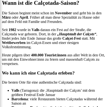
Wann ist die Calçotada-Saison?
Die Saison beginnt meist schon im
November
und geht bis in den
März
oder
April
. Früher aß man diese Spezialität zu Hause oder
auf dem Feld mit Familie und Freunden.
Seit
1982
wurde in
Valls
daraus ein Fest auf der Straße, die
Calçotada war geboren. Dort, in der
„Hauptstadt der Calçots“
,
findet jedes Jahr Ende Januar das große
Calçot-Fest
statt. Mit
Wettbewerben
im Calçot-Essen und einer riesigen
Volksfeststimmung.
Heute pilgern über
400.000 Tourist:innen
aus aller Welt in den Ort,
um mit den Einwohner:innn zu feiern und massenhaft Calçots zu
verspeisen.
Wo kann ich eine Calçotada erleben?
Die besten Orte für eine authentische Calçotada sind:
Valls
(Tarragona): die ‚Hauptstadt der Calçots’ mit dem
größten Festival Ende Januar
Barcelona
: viele Restaurants bieten Calçotadas während der
Saison an