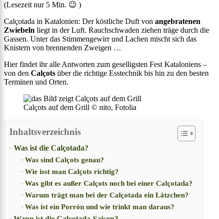
(Lesezeit nur
5
Min. 😉 )
Calçotada in Katalonien: Der köstliche Duft von
angebratenen
Zwiebeln
liegt in der Luft. Rauchschwaden ziehen träge durch die
Gassen. Unter das Stimmengewirr und Lachen mischt sich das
Knistern von brennenden Zweigen …
Hier findet ihr alle Antworten zum geselligsten Fest Kataloniens –
von den
Calçots
über die richtige Esstechnik bis hin zu den besten
Terminen und Orten.
Calçots auf dem Grill © nito, Fotolia
Inhaltsverzeichnis
Was ist die Calçotada?
Was sind Calçots genau?
Wie isst man Calçots richtig?
Was gibt es außer Calçots noch bei einer Calçotada?
Warum trägt man bei der Calçotada ein Lätzchen?
Was ist ein Porrón und wie trinkt man daraus?
Wann ist die Calçotada-Saison?