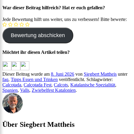
War dieser Beitrag hilfreich? Hat er euch gefallen?
Jede Bewertung hilft uns weiter, uns zu verbessern! Bitte bewerte:
Möchtet ihr diesen Artikel teilen?
Dieser Beitrag wurde am
8. Juni 2026
von
Siegbert Mattheis
unter
faq
,
Tipps Essen und Trinken
veröffentlicht. Schlagwörter:
Calcotada
,
Calçotada Fest
,
Calcots
,
Katalanische Spezialität
,
Spanien
,
Valls
,
Zwiebelfest Katalonien
.
Über Siegbert Mattheis