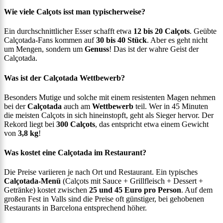
Wie viele Calçots isst man typischerweise?
Ein durchschnittlicher Esser schafft etwa
12 bis 20 Calçots
. Geübte
Calçotada-Fans kommen auf
30 bis 40 Stück
. Aber es geht nicht
um Mengen, sondern um
Genuss
! Das ist der wahre Geist der
Calçotada.
Was ist der Calçotada Wettbewerb?
Besonders Mutige und solche mit einem resistenten Magen nehmen
bei der
Calçotada
auch am
Wettbewerb
teil. Wer in 45 Minuten
die meisten Calçots in sich hineinstopft, geht als Sieger hervor. Der
Rekord liegt bei
300 Calçots
, das entspricht etwa einem Gewicht
von
3,8 kg
!
Was kostet eine Calçotada im Restaurant?
Die Preise variieren je nach Ort und Restaurant. Ein typisches
Calçotada-Menü
(Calçots mit Sauce + Grillfleisch + Dessert +
Getränke) kostet zwischen
25 und 45 Euro pro Person
. Auf dem
großen Fest in Valls sind die Preise oft günstiger, bei gehobenen
Restaurants in Barcelona entsprechend höher.