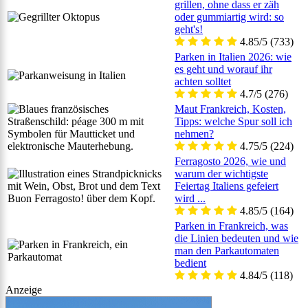
grillen, ohne dass er zäh
oder gummiartig wird: so
geht's!
4.85/5
(733)
Parken in Italien 2026: wie
es geht und worauf ihr
achten solltet
4.7/5
(276)
Maut Frankreich, Kosten,
Tipps: welche Spur soll ich
nehmen?
4.75/5
(224)
Ferragosto 2026, wie und
warum der wichtigste
Feiertag Italiens gefeiert
wird ...
4.85/5
(164)
Parken in Frankreich, was
die Linien bedeuten und wie
man den Parkautomaten
bedient
4.84/5
(118)
Anzeige