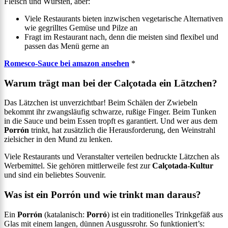
Fleisch und Würsten, aber:
Viele Restaurants bieten inzwischen vegetarische Alternativen
wie gegrilltes Gemüse und Pilze an
Fragt im Restaurant nach, denn die meisten sind flexibel und
passen das Menü gerne an
Romesco-Sauce bei amazon ansehen
*
Warum trägt man bei der Calçotada ein Lätzchen?
Das Lätzchen ist unverzichtbar! Beim Schälen der Zwiebeln
bekommt ihr zwangsläufig schwarze, rußige Finger. Beim Tunken
in die Sauce und beim Essen tropft es garantiert. Und wer aus dem
Porrón
trinkt, hat zusätzlich die Herausforderung, den Weinstrahl
zielsicher in den Mund zu lenken.
Viele Restaurants und Veranstalter verteilen bedruckte Lätzchen als
Werbemittel. Sie gehören mittlerweile fest zur
Calçotada-Kultur
und sind ein beliebtes Souvenir.
Was ist ein Porrón und wie trinkt man daraus?
Ein
Porrón
(katalanisch:
Porró
) ist ein traditionelles Trinkgefäß aus
Glas mit einem langen, dünnen Ausgussrohr. So funktioniert’s: