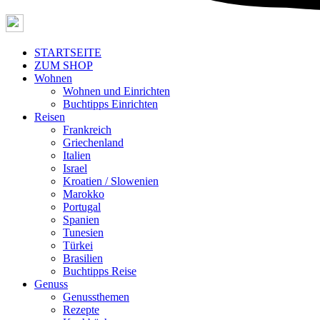
STARTSEITE
ZUM SHOP
Wohnen
Wohnen und Einrichten
Buchtipps Einrichten
Reisen
Frankreich
Griechenland
Italien
Israel
Kroatien / Slowenien
Marokko
Portugal
Spanien
Tunesien
Türkei
Brasilien
Buchtipps Reise
Genuss
Genussthemen
Rezepte