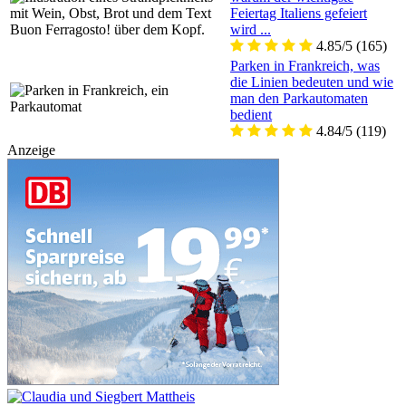
Feiertag Italiens gefeiert
wird ...
4.85/5
(165)
Parken in Frankreich, was
die Linien bedeuten und wie
man den Parkautomaten
bedient
4.84/5
(119)
Anzeige