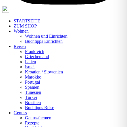
STARTSEITE
ZUM SHOP
Wohnen
Wohnen und Einrichten
Buchtipps Einrichten
Reisen
Frankreich
Griechenland
Italien
Israel
Kroatien / Slowenien
Marokko
Portugal
Spanien
Tunesien
Türkei
Brasilien
Buchtipps Reise
Genuss
Genussthemen
Rezepte