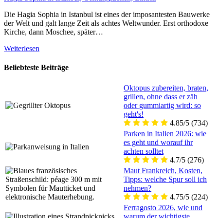
Die Hagia Sophia in Istanbul ist eines der imposantesten Bauwerke
der Welt und galt lange Zeit als achtes Weltwunder. Erst orthodoxe
Kirche, dann Moschee, später…
Weiterlesen
Beliebteste Beiträge
Oktopus zubereiten, braten,
grillen, ohne dass er zäh
oder gummiartig wird: so
geht's!
4.85/5
(734)
Parken in Italien 2026: wie
es geht und worauf ihr
achten solltet
4.7/5
(276)
Maut Frankreich, Kosten,
Tipps: welche Spur soll ich
nehmen?
4.75/5
(224)
Ferragosto 2026, wie und
warum der wichtigste