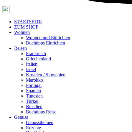
STARTSEITE
ZUM SHOP
Wohnen
Wohnen und Einrichten
Buchtipps Einrichten
Reisen
Frankreich
Griechenland
Italien
Israel
Kroatien / Slowenien
Marokko
Portugal
Spanien
Tunesien
Türkei
Brasilien
Buchtipps Reise
Genuss
Genussthemen
Rezepte