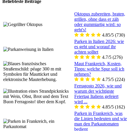
Beliebteste Beiträge
Oktopus zubereiten, braten,
grillen, ohne dass er zäh
oder gummiartig wird: so
geht's!
4.85/5
(730)
Parken in Italien 2026: wie
es geht und worauf ihr
achten solltet
4.7/5
(276)
Maut Frankreich, Kosten,
Tipps: welche Spur soll ich
nehmen?
4.75/5
(224)
Ferragosto 2026, wie und
warum der wichtigste
Feiertag Italiens gefeiert
wird ...
4.85/5
(162)
Parken in Frankreich, was
die Linien bedeuten und wie
man den Parkautomaten
bedient