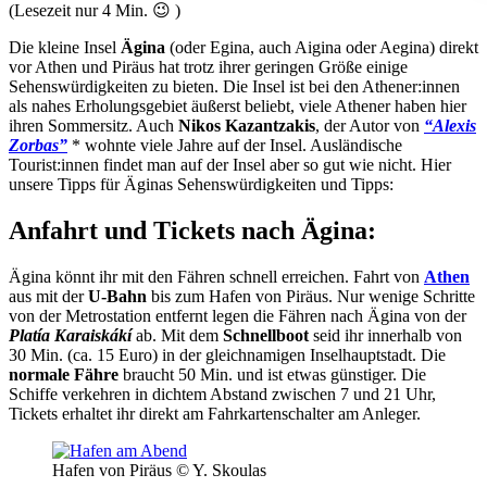
(Lesezeit nur
4
Min. 😉 )
Die kleine Insel
Ägina
(oder Egina, auch Aigina oder Aegina) direkt
vor Athen und Piräus hat trotz ihrer geringen Größe einige
Sehenswürdigkeiten zu bieten. Die Insel ist bei den Athener:innen
als nahes Erholungsgebiet äußerst beliebt, viele Athener haben hier
ihren Sommersitz. Auch
Nikos Kazantzakis
, der Autor von
“Alexis
Zorbas”
* wohnte viele Jahre auf der Insel. Ausländische
Tourist:innen findet man auf der Insel aber so gut wie nicht. Hier
unsere Tipps für Äginas Sehenswürdigkeiten und Tipps:
Anfahrt und Tickets nach Ägina:
Ägina könnt ihr mit den Fähren schnell erreichen. Fahrt von
Athen
aus mit der
U-Bahn
bis zum Hafen von Piräus. Nur wenige Schritte
von der Metrostation entfernt legen die Fähren nach Ägina von der
Platía Karaiskákí
ab. Mit dem
Schnellboot
seid ihr innerhalb von
30 Min. (ca. 15 Euro) in der gleichnamigen Inselhauptstadt. Die
normale Fähre
braucht 50 Min. und ist etwas günstiger. Die
Schiffe verkehren in dichtem Abstand zwischen 7 und 21 Uhr,
Tickets erhaltet ihr direkt am Fahrkartenschalter am Anleger.
Hafen von Piräus © Y. Skoulas