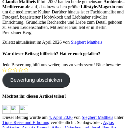
Claudia Mattheis
führt. 2002 bauten beide gemeinsam
Ambiente
–
Mediterran.de
auf, das inzwischen größte
Lifestyle-Magazin
rund
um die mediterrane Kultur. Darüber hinaus ist er Fachjournalist und
Fotograf, begeisterter Hobbykoch und Liebhaber stilvoller
Einrichtung. Gründliche Recherche und Liebe zum Detail gehören
zu seinen Leidenschaften. Mit seiner Frau lebt er in Berlin
Prenzlauer Berg.
Zuletzt aktualisiert im April 2026 von
Siegbert Mattheis
War dieser Beitrag hilfreich? Hat er euch gefallen?
Jede Bewertung hilft uns weiter, uns zu verbessern! Bitte bewerte:
Möchtet ihr diesen Artikel teilen?
Dieser Beitrag wurde am
4. April 2026
von
Siegbert Mattheis
unter
Tipps Reise und Erholung
veröffentlicht. Schlagwörter:
Agios
Nektarios
,
Aphaia Tempel
,
Athen
,
Griechenland
,
Insel
,
Perdika
,