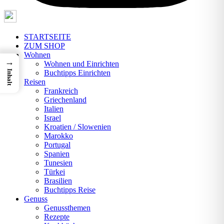
STARTSEITE
ZUM SHOP
Wohnen
→
Wohnen und Einrichten
Inhalt
Buchtipps Einrichten
Reisen
Frankreich
Griechenland
Italien
Israel
Kroatien / Slowenien
Marokko
Portugal
Spanien
Tunesien
Türkei
Brasilien
Buchtipps Reise
Genuss
Genussthemen
Rezepte