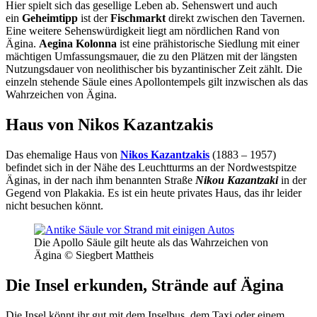
Hier spielt sich das gesellige Leben ab. Sehenswert und auch
ein
Geheimtipp
ist der
Fischmarkt
direkt zwischen den Tavernen.
Eine weitere Sehenswürdigkeit liegt am nördlichen Rand von
Ägina.
Aegina Kolonna
ist eine prähistorische Siedlung mit einer
mächtigen Umfassungsmauer, die zu den Plätzen mit der längsten
Nutzungsdauer von neolithischer bis byzantinischer Zeit zählt. Die
einzeln stehende Säule eines Apollontempels gilt inzwischen als das
Wahrzeichen von Ägina.
Haus von Nikos Kazantzakis
Das ehemalige Haus von
Nikos Kazantzakis
(1883 – 1957)
befindet sich in der Nähe des Leuchtturms an der Nordwestspitze
Äginas, in der nach ihm benannten Straße
Nikou Kazantzaki
in der
Gegend von Plakakia. Es ist ein heute privates Haus, das ihr leider
nicht besuchen könnt.
Die Apollo Säule gilt heute als das Wahrzeichen von
Ägina © Siegbert Mattheis
Die Insel erkunden, Strände auf Ägina
Die Insel könnt ihr gut mit dem Inselbus, dem Taxi oder einem