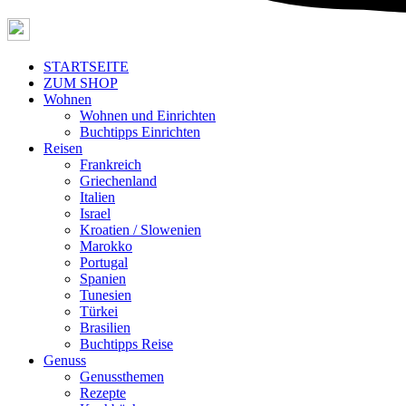
STARTSEITE
ZUM SHOP
Wohnen
Wohnen und Einrichten
Buchtipps Einrichten
Reisen
Frankreich
Griechenland
Italien
Israel
Kroatien / Slowenien
Marokko
Portugal
Spanien
Tunesien
Türkei
Brasilien
Buchtipps Reise
Genuss
Genussthemen
Rezepte