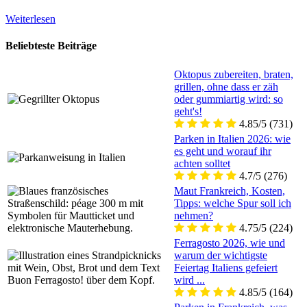
Weiterlesen
Beliebteste Beiträge
Oktopus zubereiten, braten,
grillen, ohne dass er zäh
oder gummiartig wird: so
geht's!
4.85/5
(731)
Parken in Italien 2026: wie
es geht und worauf ihr
achten solltet
4.7/5
(276)
Maut Frankreich, Kosten,
Tipps: welche Spur soll ich
nehmen?
4.75/5
(224)
Ferragosto 2026, wie und
warum der wichtigste
Feiertag Italiens gefeiert
wird ...
4.85/5
(164)