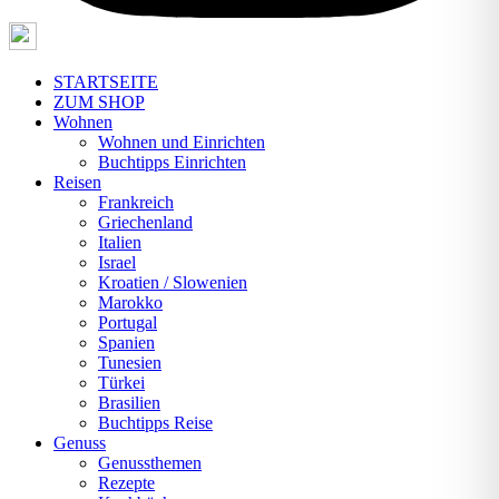
STARTSEITE
ZUM SHOP
Wohnen
Wohnen und Einrichten
Buchtipps Einrichten
Reisen
Frankreich
Griechenland
Italien
Israel
Kroatien / Slowenien
Marokko
Portugal
Spanien
Tunesien
Türkei
Brasilien
Buchtipps Reise
Genuss
Genussthemen
Rezepte