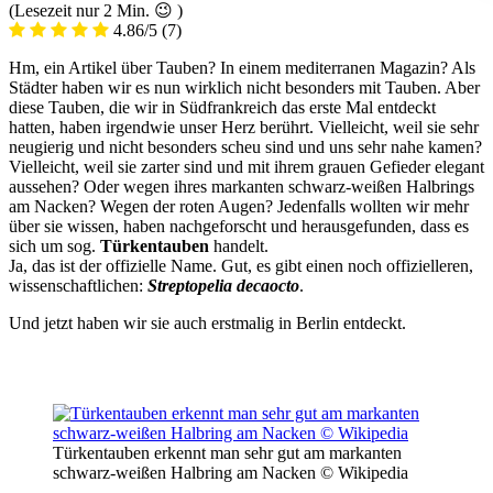
(Lesezeit nur
2
Min. 😉 )
4.86/5
(7)
Hm, ein Artikel über Tauben? In einem mediterranen Magazin? Als
Städter haben wir es nun wirklich nicht besonders mit Tauben. Aber
diese Tauben, die wir in Südfrankreich das erste Mal entdeckt
hatten, haben irgendwie unser Herz berührt.
Vielleicht, weil sie sehr
neugierig und nicht besonders scheu sind und uns sehr nahe kamen?
Vielleicht, weil sie zarter sind und mit ihrem grauen Gefieder elegant
aussehen? Oder wegen ihres markanten schwarz-weißen Halbrings
am Nacken? Wegen der roten Augen? Jedenfalls wollten wir mehr
über sie wissen, haben nachgeforscht und herausgefunden, dass es
sich um sog.
Türkentauben
handelt.
Ja, das ist der offizielle Name. Gut, es gibt einen noch offizielleren,
wissenschaftlichen:
Streptopelia decaocto
.
Und jetzt haben wir sie auch erstmalig in Berlin entdeckt.
Türkentauben erkennt man sehr gut am markanten
schwarz-weißen Halbring am Nacken © Wikipedia