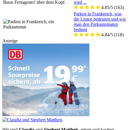
wird ...
4.85/5
(163)
Parken in Frankreich, was
die Linien bedeuten und wie
man den Parkautomaten
bedient
4.84/5
(118)
Anzeige
Wir sind
Claudia
und
Siegbert Mattheis
, reisen und kochen