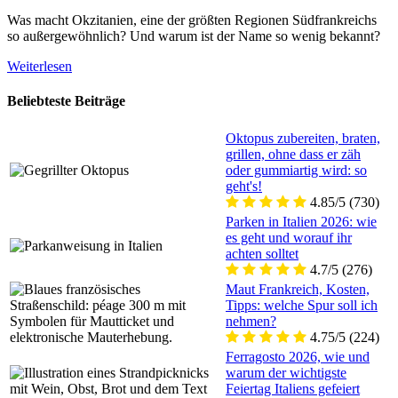
Was macht Okzitanien, eine der größten Regionen Südfrankreichs
so außergewöhnlich? Und warum ist der Name so wenig bekannt?
Weiterlesen
Beliebteste Beiträge
Oktopus zubereiten, braten,
grillen, ohne dass er zäh
oder gummiartig wird: so
geht's!
4.85/5
(730)
Parken in Italien 2026: wie
es geht und worauf ihr
achten solltet
4.7/5
(276)
Maut Frankreich, Kosten,
Tipps: welche Spur soll ich
nehmen?
4.75/5
(224)
Ferragosto 2026, wie und
warum der wichtigste
Feiertag Italiens gefeiert