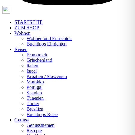
STARTSEITE
ZUM SHOP
Wohnen
Wohnen und Einrichten
Buchtipps Einrichten
Reisen
Frankreich
Griechenland
Italien
Israel
Kroatien / Slowenien
Marokko
Portugal
Spanien
Tunesien
Türkei
Brasilien
Buchtipps Reise
Genuss
Genussthemen
Rezepte