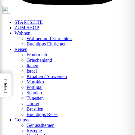
STARTSEITE
ZUM SHOP
Wohnen
Wohnen und Einrichten
Buchtipps Einrichten
Reisen
Frankreich
Griechenland
Italien
Israel
Kroatien / Slowenien
→
Marokko
Inhalt
Portugal
Spanien
Tunesien
Türkei
Brasilien
Buchtipps Reise
Genuss
Genussthemen
Rezepte