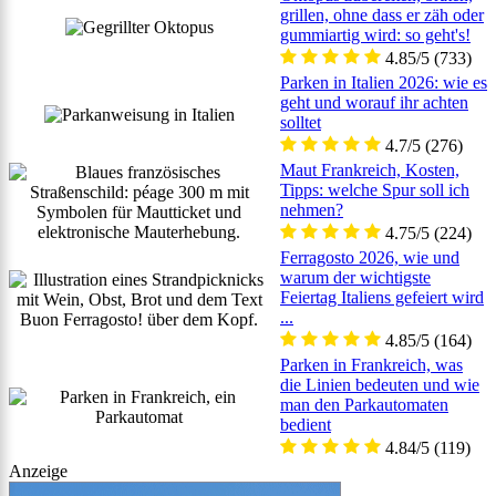
grillen, ohne dass er zäh oder
gummiartig wird: so geht's!
4.85/5
(733)
Parken in Italien 2026: wie es
geht und worauf ihr achten
solltet
4.7/5
(276)
Maut Frankreich, Kosten,
Tipps: welche Spur soll ich
nehmen?
4.75/5
(224)
Ferragosto 2026, wie und
warum der wichtigste
Feiertag Italiens gefeiert wird
...
4.85/5
(164)
Parken in Frankreich, was
die Linien bedeuten und wie
man den Parkautomaten
bedient
4.84/5
(119)
Anzeige