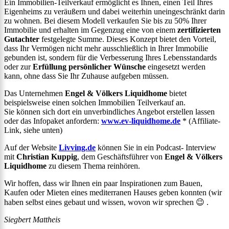
Ein Immobilien-Teilverkauf ermöglicht es Ihnen, einen Teil Ihres
Eigenheims zu veräußern und dabei weiterhin uneingeschränkt darin
zu wohnen. Bei diesem Modell verkaufen Sie bis zu 50% Ihrer
Immobilie und erhalten im Gegenzug eine von einem
zertifizierten
Gutachter
festgelegte Summe. Dieses Konzept bietet den Vorteil,
dass Ihr Vermögen nicht mehr ausschließlich in Ihrer Immobilie
gebunden ist, sondern für die Verbesserung Ihres Lebensstandards
oder zur
Erfüllung persönlicher Wünsche
eingesetzt werden
kann, ohne dass Sie Ihr Zuhause aufgeben müssen.
Das Unternehmen
Engel & Völkers Liquidhome
bietet
beispielsweise einen solchen Immobilien Teilverkauf an.
Sie können sich dort ein unverbindliches Angebot erstellen lassen
oder das Infopaket anfordern:
www.ev-liquidhome.de
* (Affiliate-
Link, siehe unten)
Auf der Website
Livving.de
können Sie in ein Podcast- Interview
mit
Christian Kuppig
, dem Geschäftsführer von
Engel & Völkers
Liquidhome
zu diesem Thema reinhören.
Wir hoffen, dass wir Ihnen ein paar Inspirationen zum Bauen,
Kaufen oder Mieten eines mediterranen Hauses geben konnten (wir
haben selbst eines gebaut und wissen, wovon wir sprechen 😉 .
Siegbert Mattheis