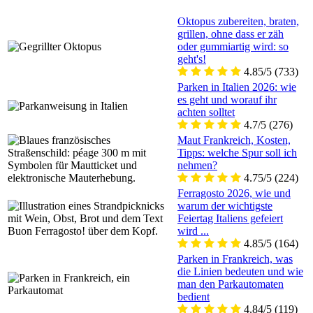
Oktopus zubereiten, braten,
grillen, ohne dass er zäh
oder gummiartig wird: so
geht's!
4.85/5
(733)
Parken in Italien 2026: wie
es geht und worauf ihr
achten solltet
4.7/5
(276)
Maut Frankreich, Kosten,
Tipps: welche Spur soll ich
nehmen?
4.75/5
(224)
Ferragosto 2026, wie und
warum der wichtigste
Feiertag Italiens gefeiert
wird ...
4.85/5
(164)
Parken in Frankreich, was
die Linien bedeuten und wie
man den Parkautomaten
bedient
4.84/5
(119)