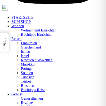
STARTSEITE
ZUM SHOP
Wohnen
Wohnen und Einrichten
Buchtipps Einrichten
→
Reisen
Inhalt
Frankreich
Griechenland
Italien
Israel
Kroatien / Slowenien
Marokko
Portugal
Spanien
Tunesien
Türkei
Brasilien
Buchtipps Reise
Genuss
Genussthemen
Rezepte