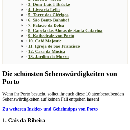
3. Dom-Luís-I-Brücke
4. Livraria Lello
5. Torre dos Clérigos
6. São Bento Bahnhof
7. Palácio da Bolsa
8. Capela das Almas de Santa Catarina
9. Kathedrale von Porto
10. Café Majestic
11. Igreja de São Francisco
12. Casa da Música
13. Jardim do Morro
Die schönsten Sehenswürdigkeiten von
Porto
Wenn ihr Porto besucht, solltet ihr euch diese 10 atemberaubenden
Sehenswürdigkeiten auf keinen Fall entgehen lassen!
Zu weiteren Insider- und Geheimtipps von Porto
1. Cais da Ribeira