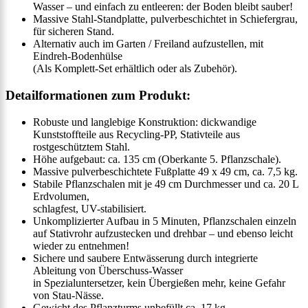
Wasser – und einfach zu entleeren: der Boden bleibt sauber!
Massive Stahl-Standplatte, pulverbeschichtet in Schiefergrau,
für sicheren Stand.
Alternativ auch im Garten / Freiland aufzustellen, mit
Eindreh-Bodenhülse
(Als Komplett-Set erhältlich oder als Zubehör).
Detailformationen zum Produkt:
Robuste und langlebige Konstruktion: dickwandige
Kunststoffteile aus Recycling-PP, Stativteile aus
rostgeschütztem Stahl.
Höhe aufgebaut: ca. 135 cm (Oberkante 5. Pflanzschale).
Massive pulverbeschichtete Fußplatte 49 x 49 cm, ca. 7,5 kg.
Stabile Pflanzschalen mit je 49 cm Durchmesser und ca. 20 L
Erdvolumen,
schlagfest, UV-stabilisiert.
Unkomplizierter Aufbau in 5 Minuten, Pflanzschalen einzeln
auf Stativrohr aufzustecken und drehbar – und ebenso leicht
wieder zu entnehmen!
Sichere und saubere Entwässerung durch integrierte
Ableitung von Überschuss-Wasser
in Spezialuntersetzer, kein Übergießen mehr, keine Gefahr
von Stau-Nässe.
Gewicht des Pflanzturms unbefüllt ca. 17 kg