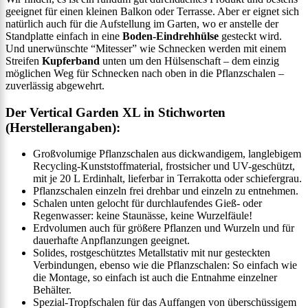
geeignet für einen kleinen Balkon oder Terrasse. Aber er eignet sich
natürlich auch für die Aufstellung im Garten, wo er anstelle der
Standplatte einfach in eine
Boden-Eindrehhülse
gesteckt wird.
Und unerwünschte “Mitesser” wie Schnecken werden mit einem
Streifen
Kupferband
unten um den Hülsenschaft – dem einzig
möglichen Weg für Schnecken nach oben in die Pflanzschalen –
zuverlässig abgewehrt.
Der Vertical Garden XL in Stichworten
(Herstellerangaben):
Großvolumige Pflanzschalen aus dickwandigem, langlebigem
Recycling-Kunststoffmaterial, frostsicher und UV-geschützt,
mit je 20 L Erdinhalt, lieferbar in Terrakotta oder schiefergrau.
Pflanzschalen einzeln frei drehbar und einzeln zu entnehmen.
Schalen unten gelocht für durchlaufendes Gieß- oder
Regenwasser: keine Staunässe, keine Wurzelfäule!
Erdvolumen auch für größere Pflanzen und Wurzeln und für
dauerhafte Anpflanzungen geeignet.
Solides, rostgeschütztes Metallstativ mit nur gesteckten
Verbindungen, ebenso wie die Pflanzschalen: So einfach wie
die Montage, so einfach ist auch die Entnahme einzelner
Behälter.
Spezial-Tropfschalen für das Auffangen von überschüssigem