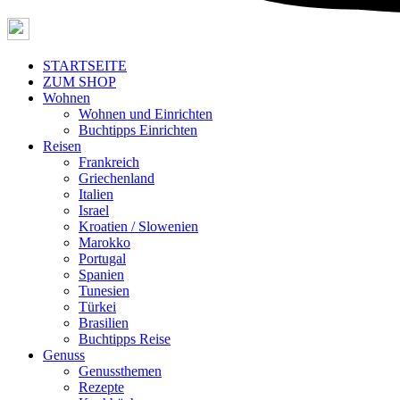
STARTSEITE
ZUM SHOP
Wohnen
Wohnen und Einrichten
Buchtipps Einrichten
Reisen
Frankreich
Griechenland
Italien
Israel
Kroatien / Slowenien
Marokko
Portugal
Spanien
Tunesien
Türkei
Brasilien
Buchtipps Reise
Genuss
Genussthemen
Rezepte