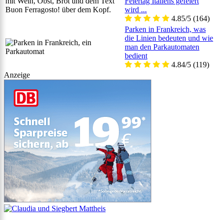
Feiertag Italiens gefeiert
wird ...
4.85/5
(164)
Parken in Frankreich, was
die Linien bedeuten und wie
man den Parkautomaten
bedient
4.84/5
(119)
Anzeige