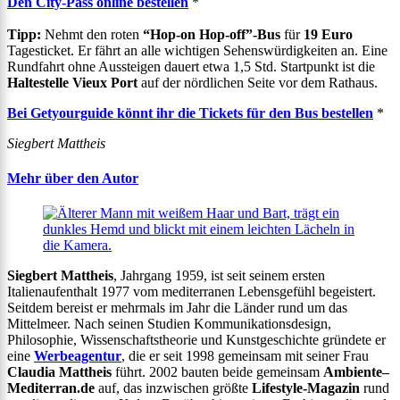
Den City-Pass online bestellen
*
Tipp:
Nehmt den roten
“Hop-on Hop-off”-Bus
für
19 Euro
Tagesticket. Er fährt an alle wichtigen Sehenswürdigkeiten an. Eine
Rundfahrt ohne Aussteigen dauert etwa 1,5 Std. Startpunkt ist die
Haltestelle Vieux Port
auf der nördlichen Seite vor dem Rathaus.
Bei Getyourguide könnt ihr die Tickets für den Bus bestellen
*
Siegbert Mattheis
Mehr über den Autor
Siegbert Mattheis
, Jahrgang 1959, ist seit seinem ersten
Italienaufenthalt 1977 vom mediterranen Lebensgefühl begeistert.
Seitdem bereist er mehrmals im Jahr die Länder rund um das
Mittelmeer. Nach seinen Studien Kommunikationsdesign,
Philosophie, Wissenschaftstheorie und Kunstgeschichte gründete er
eine
Werbeagentur
, die er seit 1998 gemeinsam mit seiner Frau
Claudia Mattheis
führt. 2002 bauten beide gemeinsam
Ambiente
–
Mediterran.de
auf, das inzwischen größte
Lifestyle-Magazin
rund