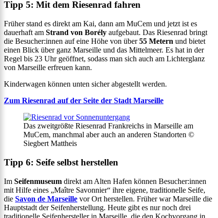
Tipp 5: Mit dem Riesenrad fahren
Früher stand es direkt am Kai, dann am MuCem und jetzt ist es
dauerhaft am
Strand von Borély
aufgebaut. Das Riesenrad bringt
die Besucher:innen auf eine Höhe von über
55 Metern
und bietet
einen Blick über ganz Marseille und das Mittelmeer. Es hat in der
Regel bis 23 Uhr geöffnet, sodass man sich auch am Lichterglanz
von Marseille erfreuen kann.
Kinderwagen können unten sicher abgestellt werden.
Zum Riesenrad auf der Seite der Stadt Marseille
Das zweitgrößte Riesenrad Frankreichs in Marseille am
MuCem, manchmal aber auch an anderen Standorten ©
Siegbert Mattheis
Tipp 6: Seife selbst herstellen
Im
Seifenmuseum
direkt am Alten Hafen können Besucher:innen
mit Hilfe eines „Maître Savonnier“ ihre eigene, traditionelle Seife,
die
Savon de Marseille
vor Ort herstellen. Früher war Marseille die
Hauptstadt der Seifenherstellung. Heute gibt es nur noch drei
traditionelle Seifenhersteller in Marseille, die den Kochvorgang in