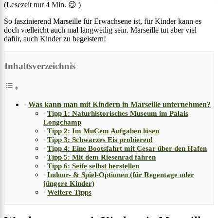
(Lesezeit nur
4
Min. 😉 )
So faszinierend Marseille für Erwachsene ist, für Kinder kann es
doch vielleicht auch mal langweilig sein. Marseille tut aber viel
dafür, auch Kinder zu begeistern!
Inhaltsverzeichnis
Was kann man mit Kindern in Marseille unternehmen?
Tipp 1: Naturhistorisches Museum im Palais
Longchamp
Tipp 2: Im MuCem Aufgaben lösen
Tipp 3: Schwarzes Eis probieren!
Tipp 4: Eine Bootsfahrt mit Cesar über den Hafen
Tipp 5: Mit dem Riesenrad fahren
Tipp 6: Seife selbst herstellen
Indoor- & Spiel-Optionen (für Regentage oder
jüngere Kinder)
Weitere Tipps