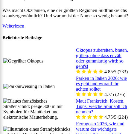
Was macht Okzitanien, eine der größten Regionen Südfrankreichs
so außergewöhnlich? Und warum ist der Name so wenig bekannt?
Weiterlesen
Beliebteste Beiträge
Oktopus zubereiten, braten,
grillen, ohne dass er zäh
oder gummiartig wird: so
geht's!
4.85/5
(733)
Parken in Italien 2026: wie
es geht und worauf ihr
achten solltet
4.7/5
(276)
Maut Frankreich, Kosten,
Tipps: welche Spur soll ich
nehmen?
4.75/5
(224)
Ferragosto 2026, wie und
warum der wichtigste