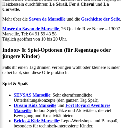
Heizkesseln durchführen:
Le Sérail, Fer à Cheval
und
La
Corvette.
Mehr über die
Savon de Marseille
und die
Geschichte der Seife
.
Musée du Savon de Marseille
, 26 Quai de Rive Neuve – 13007
Marseille, Tel: 04 91 59 43 58
Täglich geöffnet von 10 bis 20 Uhr.
Indoor- & Spiel-Optionen (für Regentage oder
jüngere Kinder)
Falls ihr einen Tag drinnen verbringen wollt oder kleinere Kinder
dabei habt, sind diese Orte praktisch:
Spiel & Spaß
SENSAS Marseille
: Sehr elternfreundliche
Unterhaltungskonzepte (den ganzen Tag Spaß).
Dream Kidz Marseille
und
Fort Boyard Aventures
Marseille
: Indoor-Spielplätze und Aktivitäten, die viel
Bewegung und Kreativität bieten.
Bricks 4 Kidz Marseille
: Lego-Workshops und Bauspaß,
besonders für technisch-interessierte Kinder.