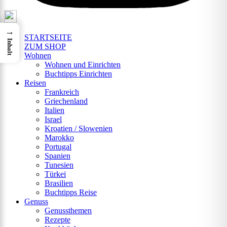
→
STARTSEITE
Inhalt
ZUM SHOP
Wohnen
Wohnen und Einrichten
Buchtipps Einrichten
Reisen
Frankreich
Griechenland
Italien
Israel
Kroatien / Slowenien
Marokko
Portugal
Spanien
Tunesien
Türkei
Brasilien
Buchtipps Reise
Genuss
Genussthemen
Rezepte