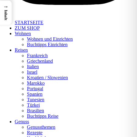
→
Inhalt
STARTSEITE
ZUM SHOP
Wohnen
Wohnen und Einrichten
Buchtipps Einrichten
Reisen
Frankreich
Griechenland
Italien
Israel
Kroatien / Slowenien
Marokko
Portugal
Spanien
Tunesien
Türkei
Brasilien
Buchtipps Reise
Genuss
Genussthemen
Rezepte