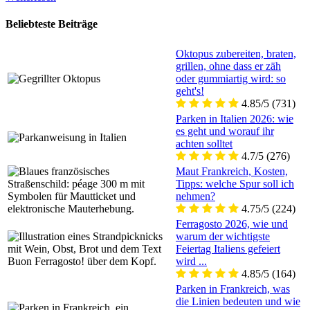
Beliebteste Beiträge
Oktopus zubereiten, braten,
grillen, ohne dass er zäh
oder gummiartig wird: so
geht's!
4.85/5
(731)
Parken in Italien 2026: wie
es geht und worauf ihr
achten solltet
4.7/5
(276)
Maut Frankreich, Kosten,
Tipps: welche Spur soll ich
nehmen?
4.75/5
(224)
Ferragosto 2026, wie und
warum der wichtigste
Feiertag Italiens gefeiert
wird ...
4.85/5
(164)
Parken in Frankreich, was
die Linien bedeuten und wie