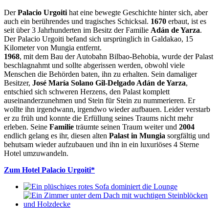
Der
Palacio Urgoiti
hat eine bewegte Geschichte hinter sich, aber
auch ein berührendes und tragisches Schicksal.
1670
erbaut, ist es
seit über 3 Jahrhunderten im Besitz der Familie
Adán de Yarza
.
Der Palacio Urgoiti befand sich ursprünglich in Galdakao, 15
Kilometer von Mungia entfernt.
1968
, mit dem Bau der Autobahn Bilbao-Behobia, wurde der Palast
beschlagnahmt und sollte abgerissen werden, obwohl viele
Menschen die Behörden baten, ihn zu erhalten. Sein damaliger
Besitzer,
José María Solano Gil-Delgado Adán de Yarza
,
entschied sich schweren Herzens, den Palast komplett
auseinanderzunehmen und Stein für Stein zu nummerieren. Er
wollte ihn irgendwann, irgendwo wieder aufbauen. Leider verstarb
er zu früh und konnte die Erfüllung seines Traums nicht mehr
erleben. Seine
Familie
träumte seinen Traum weiter und
2004
endlich gelang es ihr, diesen alten
Palast in Mungia
sorgfältig und
behutsam wieder aufzubauen und ihn in ein luxuriöses 4 Sterne
Hotel umzuwandeln.
Zum Hotel Palacio Urgoiti*