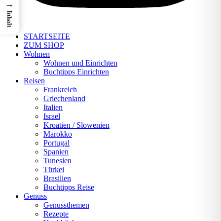
→
Inhalt
STARTSEITE
ZUM SHOP
Wohnen
Wohnen und Einrichten
Buchtipps Einrichten
Reisen
Frankreich
Griechenland
Italien
Israel
Kroatien / Slowenien
Marokko
Portugal
Spanien
Tunesien
Türkei
Brasilien
Buchtipps Reise
Genuss
Genussthemen
Rezepte