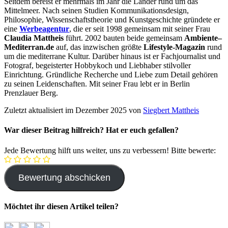
Seitdem bereist er mehrmals im Jahr die Länder rund um das
Mittelmeer. Nach seinen Studien Kommunikationsdesign,
Philosophie, Wissenschaftstheorie und Kunstgeschichte gründete er
eine
Werbeagentur
, die er seit 1998 gemeinsam mit seiner Frau
Claudia Mattheis
führt. 2002 bauten beide gemeinsam
Ambiente
–
Mediterran.de
auf, das inzwischen größte
Lifestyle-Magazin
rund
um die mediterrane Kultur. Darüber hinaus ist er Fachjournalist und
Fotograf, begeisterter Hobbykoch und Liebhaber stilvoller
Einrichtung. Gründliche Recherche und Liebe zum Detail gehören
zu seinen Leidenschaften. Mit seiner Frau lebt er in Berlin
Prenzlauer Berg.
Zuletzt aktualisiert im Dezember 2025 von
Siegbert Mattheis
War dieser Beitrag hilfreich? Hat er euch gefallen?
Jede Bewertung hilft uns weiter, uns zu verbessern! Bitte bewerte:
Möchtet ihr diesen Artikel teilen?