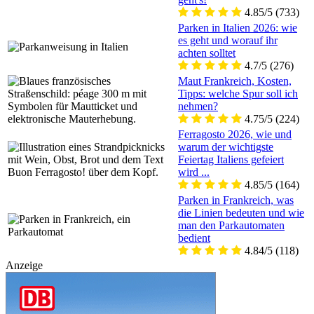
4.85/5
(733)
Parken in Italien 2026: wie
es geht und worauf ihr
achten solltet
4.7/5
(276)
Maut Frankreich, Kosten,
Tipps: welche Spur soll ich
nehmen?
4.75/5
(224)
Ferragosto 2026, wie und
warum der wichtigste
Feiertag Italiens gefeiert
wird ...
4.85/5
(164)
Parken in Frankreich, was
die Linien bedeuten und wie
man den Parkautomaten
bedient
4.84/5
(118)
Anzeige