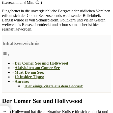
(Lesezeit nur
3
Min. 😉 )
Eingebettet in die unvergleichliche Bergwelt der südlichen Voralpen
erfreut sich der Comer See zusehends wachsender Beliebtheit.
Längst wurde er von Schauspielern, Politikern und vielen Gästen
weltweit als Reiseziel entdeckt und schon so mancher ist hier
sesshaft geworden.
Inhaltsverzeichnis
Der Comer See und Hollywood
Aktivitäten am Comer See
Must-Do am See:
10 Insider Tipps:
Anreise:
Hier einige Zitate aus dem Podcast:
Der Comer See und Hollywood
→
Auch Hollywood hat die einzigartige Kulisse für sich entdeckt und