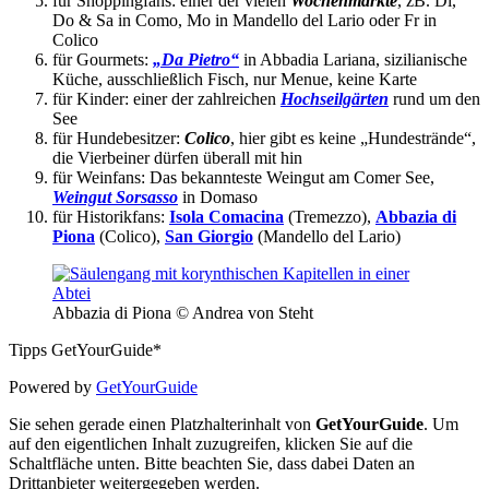
für Shoppingfans: einer der vielen
Wochenmärkte
, zB. Di,
Do & Sa in Como, Mo in Mandello del Lario oder Fr in
Colico
für Gourmets:
„Da Pietro“
in Abbadia Lariana, sizilianische
Küche, ausschließlich Fisch, nur Menue, keine Karte
für Kinder: einer der zahlreichen
Hochseilgärten
rund um den
See
für Hundebesitzer:
Colico
, hier gibt es keine „Hundestrände“,
die Vierbeiner dürfen überall mit hin
für Weinfans: Das bekannteste Weingut am Comer See,
Weingut Sorsasso
in Domaso
für Historikfans:
Isola Comacina
(Tremezzo),
Abbazia di
Piona
(Colico),
San Giorgio
(Mandello del Lario)
Abbazia di Piona © Andrea von Steht
Tipps GetYourGuide*
Powered by
GetYourGuide
Sie sehen gerade einen Platzhalterinhalt von
GetYourGuide
. Um
auf den eigentlichen Inhalt zuzugreifen, klicken Sie auf die
Schaltfläche unten. Bitte beachten Sie, dass dabei Daten an
Drittanbieter weitergegeben werden.