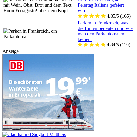
Feiertag Italiens gefeiert
wird ...
4.85/5
(165)
Parken in Frankreich, was
die Linien bedeuten und wie
man den Parkautomaten
bedient
4.84/5
(119)
Anzeige