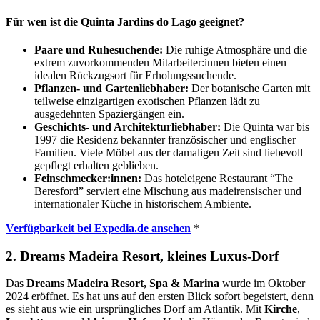
Für wen ist die Quinta Jardins do Lago geeignet?
Paare und Ruhesuchende:
Die ruhige Atmosphäre und die
extrem zuvorkommenden Mitarbeiter:innen bieten einen
idealen Rückzugsort für Erholungssuchende.
Pflanzen- und Gartenliebhaber:
Der botanische Garten mit
teilweise einzigartigen exotischen Pflanzen lädt zu
ausgedehnten Spaziergängen ein.
Geschichts- und Architekturliebhaber:
Die Quinta war bis
1997 die Residenz bekannter französischer und englischer
Familien. Viele Möbel aus der damaligen Zeit sind liebevoll
gepflegt erhalten geblieben.
Feinschmecker:innen:
Das hoteleigene Restaurant “The
Beresford” serviert eine Mischung aus madeirensischer und
internationaler Küche in historischem Ambiente.
Verfügbarkeit bei Expedia.de ansehen
*
2. Dreams Madeira Resort, kleines Luxus-Dorf
Das
Dreams Madeira Resort, Spa & Marina
wurde im Oktober
2024 eröffnet. Es hat uns auf den ersten Blick sofort begeistert, denn
es sieht aus wie ein ursprüngliches Dorf am Atlantik. Mit
Kirche
,