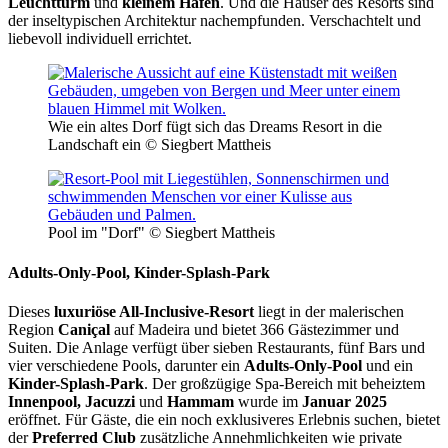
Leuchtturm
und
kleinem Hafen
. Und die Häuser des Resorts sind
der inseltypischen Architektur nachempfunden. Verschachtelt und
liebevoll individuell errichtet.
Wie ein altes Dorf fügt sich das Dreams Resort in die
Landschaft ein © Siegbert Mattheis
Pool im "Dorf" © Siegbert Mattheis
Adults-Only-Pool, Kinder-Splash-Park
Dieses
luxuriöse All-Inclusive-Resort
liegt in der malerischen
Region
Caniçal
auf Madeira und bietet 366 Gästezimmer und
Suiten. Die Anlage verfügt über sieben Restaurants, fünf Bars und
vier verschiedene Pools, darunter ein
Adults-Only-Pool
und ein
Kinder-Splash-Park
. Der großzügige Spa-Bereich mit beheiztem
Innenpool, Jacuzzi
und
Hammam
wurde im
Januar 2025
eröffnet. Für Gäste, die ein noch exklusiveres Erlebnis suchen, bietet
der
Preferred Club
zusätzliche Annehmlichkeiten wie private