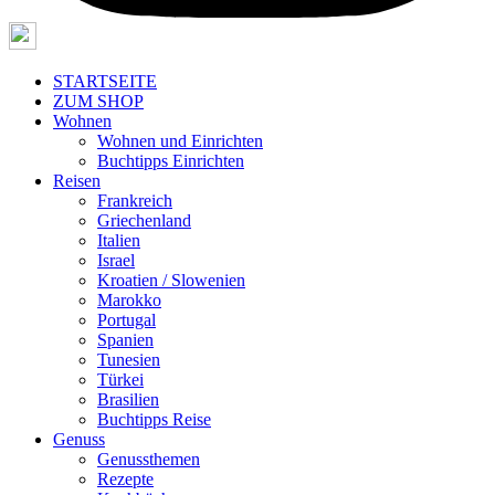
STARTSEITE
ZUM SHOP
Wohnen
Wohnen und Einrichten
Buchtipps Einrichten
Reisen
Frankreich
Griechenland
Italien
Israel
Kroatien / Slowenien
Marokko
Portugal
Spanien
Tunesien
Türkei
Brasilien
Buchtipps Reise
Genuss
Genussthemen
Rezepte