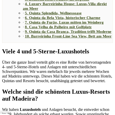
4. Luxury Barreirinha House: Luxus-Villa direkt
am Meer
5. Quinta Splendida, Wellnessoase
6. Quinta da Bela Vista, historischer Charme
7. Quinta do Furão, Luxus mitten im Weinberg
8. Casa Velha do Palheiro mit Golfplatz
9. Quinta da Casa Branca, Tradition trifft Moderne
10. Barreirinha Front-Line Sea View, Bett am Meer
Viele 4 und 5-Sterne-Luxushotels
Über die ganze Insel verteilt gibt es eine Reihe von hervorragenden
4- und 5-Sterne-Hotels und Anlagen mit unterschiedlichen
Schwerpunkten. Wir waren mehrfach für jeweils mehrere Wochen
auf Madeira unterwegs. Dieses Mal haben wir die schönsten Hotels,
Quintas und Resorts besucht, unabhängig getestet und bewertet.
Welche sind die schönsten Luxus-Resorts
auf Madeira?
Wir haben
Luxushotels
und Anlagen besucht, die entweder schon
im 19. Jahrhundert als solche erbaut wurden. Sowie ursprüngliche,