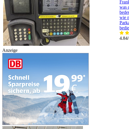
Frank
was 
bede
wie 
Park
bedie
4.84
Anzeige