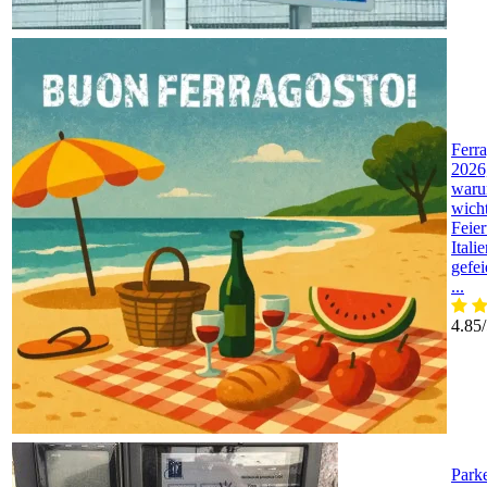
Ferr
2026
waru
wicht
Feier
Itali
gefei
...
4.85
Park