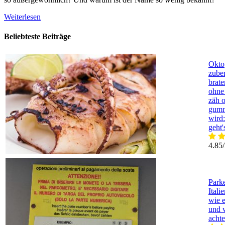
Weiterlesen
Beliebteste Beiträge
Okto
zuber
brate
ohne 
zäh 
gumm
wird:
geht'
4.85
Park
Itali
wie e
und 
achte