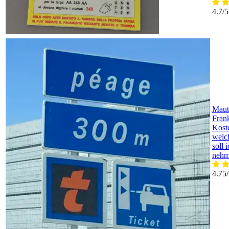
4.7/5
Maut
Frank
Koste
welc
soll 
nehm
4.75