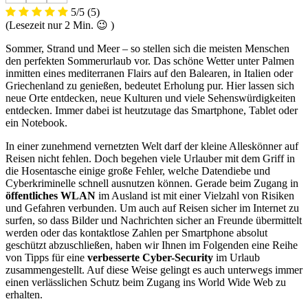
5/5
(5)
(Lesezeit nur
2
Min. 😉 )
Sommer, Strand und Meer – so stellen sich die meisten Menschen
den perfekten Sommerurlaub vor. Das schöne Wetter unter Palmen
inmitten eines mediterranen Flairs auf den Balearen, in Italien oder
Griechenland zu genießen, bedeutet Erholung pur. Hier lassen sich
neue Orte entdecken, neue Kulturen und viele Sehenswürdigkeiten
entdecken. Immer dabei ist heutzutage das Smartphone, Tablet oder
ein Notebook.
In einer zunehmend vernetzten Welt darf der kleine Alleskönner auf
Reisen nicht fehlen. Doch begehen viele Urlauber mit dem Griff in
die Hosentasche einige große Fehler, welche Datendiebe und
Cyberkriminelle schnell ausnutzen können. Gerade beim Zugang in
öffentliches WLAN
im Ausland ist mit einer Vielzahl von Risiken
und Gefahren verbunden. Um auch auf Reisen sicher im Internet zu
surfen, so dass Bilder und Nachrichten sicher an Freunde übermittelt
werden oder das kontaktlose Zahlen per Smartphone absolut
geschützt abzuschließen, haben wir Ihnen im Folgenden eine Reihe
von Tipps für eine
verbesserte Cyber-Security
im Urlaub
zusammengestellt. Auf diese Weise gelingt es auch unterwegs immer
einen verlässlichen Schutz beim Zugang ins World Wide Web zu
erhalten.