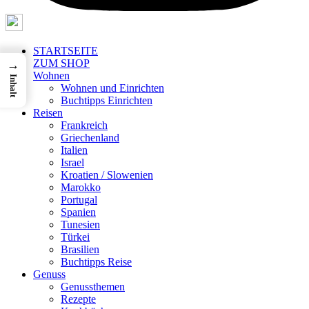
STARTSEITE
ZUM SHOP
→
Wohnen
Inhalt
Wohnen und Einrichten
Buchtipps Einrichten
Reisen
Frankreich
Griechenland
Italien
Israel
Kroatien / Slowenien
Marokko
Portugal
Spanien
Tunesien
Türkei
Brasilien
Buchtipps Reise
Genuss
Genussthemen
Rezepte