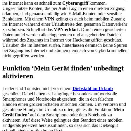
ins Internet kann es schnell zum
Cyberangriff
kommen.
Ungeschützte Konten, die per Auto-Log-In einen direkten Zugang
erlauben, sind genauso anfällig wie E-Mail-Konten oder sensible
Bankdaten. Mit einem
VPN
gelingt es auch beim mobilen Zugang
ins Internet während einer Urlaubsreise den gesamten Datenverkehr
zu schützen. Schnell ist das
VPN erklärt
: Durch einen gesicherten
Datentunnel werden alle eingehenden und ausgehenden Dateien
während des Zugangs im Internet vor Hackerangriffen geschützt.
Urlauber, die im Internet surfen, hinterlassen demnach keine Spuren
bei Zugang ins Internet und können demnach von Cyberkriminellen
nicht gegriffen werden.
Funktion ‘Mein Gerät finden’ unbedingt
aktivieren
Leider sind Touristen nicht vor einem
Diebstahl im Urlaub
geschützt. Dabei haben es Langfinger besonders auf wertvolle
Smartphones und Notebooks abgesehen, die in den falschen
Händen einen großen Schaden anrichten können. Um verloren und
gestohlene Handys im Urlaub zu orten, gilt es die Funktion
‘Mein
Gerät finden’
auf dem Smartphone oder dem Notebook zu
aktivieren. Auf diese Weise gelingt es den Standort eines mobilen
Endgeräts jederzeit herauszufinden, so dass sich das Diebesgut
schnell wieder zurückholen lässt.