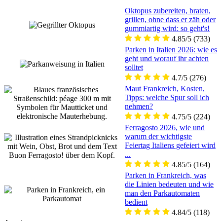
Oktopus zubereiten, braten,
grillen, ohne dass er zäh oder
gummiartig wird: so geht's!
4.85/5
(733)
Parken in Italien 2026: wie es
geht und worauf ihr achten
solltet
4.7/5
(276)
Maut Frankreich, Kosten,
Tipps: welche Spur soll ich
nehmen?
4.75/5
(224)
Ferragosto 2026, wie und
warum der wichtigste
Feiertag Italiens gefeiert wird
...
4.85/5
(164)
Parken in Frankreich, was
die Linien bedeuten und wie
man den Parkautomaten
bedient
4.84/5
(118)