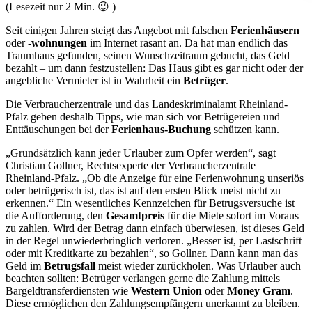
(Lesezeit nur
2
Min. 😉 )
Seit einigen Jahren steigt das Angebot mit falschen
Ferienhäusern
oder
-wohnungen
im Internet rasant an. Da hat man endlich das
Traumhaus gefunden, seinen Wunschzeitraum gebucht, das Geld
bezahlt – um dann festzustellen: Das Haus gibt es gar nicht oder der
angebliche Vermieter ist in Wahrheit ein
Betrüger
.
Die Verbraucherzentrale und das Landeskriminalamt Rheinland-
Pfalz geben deshalb Tipps, wie man sich vor Betrügereien und
Enttäuschungen bei der
Ferienhaus-Buchung
schützen kann.
„Grundsätzlich kann jeder Urlauber zum Opfer werden“, sagt
Christian Gollner, Rechtsexperte der Verbraucherzentrale
Rheinland-Pfalz. „Ob die Anzeige für eine Ferienwohnung unseriös
oder betrügerisch ist, das ist auf den ersten Blick meist nicht zu
erkennen.“ Ein wesentliches Kennzeichen für Betrugsversuche ist
die Aufforderung, den
Gesamtpreis
für die Miete sofort im Voraus
zu zahlen. Wird der Betrag dann einfach überwiesen, ist dieses Geld
in der Regel unwiederbringlich verloren. „Besser ist, per Lastschrift
oder mit Kreditkarte zu bezahlen“, so Gollner. Dann kann man das
Geld im
Betrugsfall
meist wieder zurückholen. Was Urlauber auch
beachten sollten: Betrüger verlangen gerne die Zahlung mittels
Bargeldtransferdiensten wie
Western Union
oder
Money Gram
.
Diese ermöglichen den Zahlungsempfängern unerkannt zu bleiben.