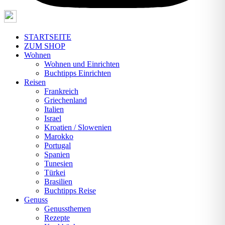
STARTSEITE
ZUM SHOP
Wohnen
Wohnen und Einrichten
Buchtipps Einrichten
Reisen
Frankreich
Griechenland
Italien
Israel
Kroatien / Slowenien
Marokko
Portugal
Spanien
Tunesien
Türkei
Brasilien
Buchtipps Reise
Genuss
Genussthemen
Rezepte