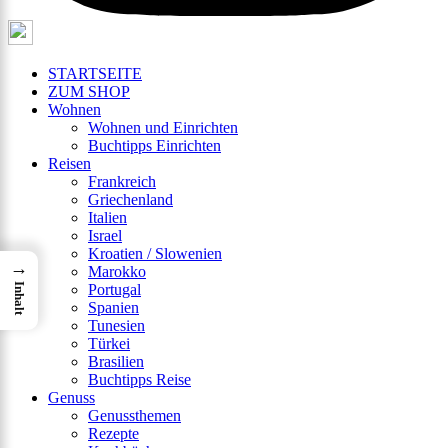
STARTSEITE
ZUM SHOP
Wohnen
Wohnen und Einrichten
Buchtipps Einrichten
Reisen
Frankreich
Griechenland
Italien
Israel
Kroatien / Slowenien
→
Marokko
Inhalt
Portugal
Spanien
Tunesien
Türkei
Brasilien
Buchtipps Reise
Genuss
Genussthemen
Rezepte