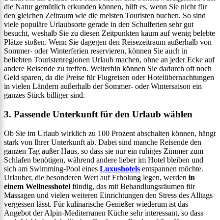
die Natur gemütlich erkunden können, hilft es, wenn Sie nicht für
den gleichen Zeitraum wie die meisten Touristen buchen. So sind
viele populäre Urlaubsorte gerade in den Schulferien sehr gut
besucht, weshalb Sie zu diesen Zeitpunkten kaum auf wenig belebte
Plätze stoßen. Wenn Sie dagegen den Reisezeitraum außerhalb von
Sommer- oder Winterferien reservieren, können Sie auch in
beliebten Touristenregionen Urlaub machen, ohne an jeder Ecke auf
andere Reisende zu treffen. Weiterhin können Sie dadurch oft noch
Geld sparen, da die Preise für Flugreisen oder Hotelübernachtungen
in vielen Ländern außerhalb der Sommer- oder Wintersaison ein
ganzes Stück billiger sind.
3. Passende Unterkunft für den Urlaub wählen
Ob Sie im Urlaub wirklich zu 100 Prozent abschalten können, hängt
stark von Ihrer Unterkunft ab. Dabei sind manche Reisende den
ganzen Tag außer Haus, so dass sie nur ein ruhiges Zimmer zum
Schlafen benötigen, während andere lieber im Hotel bleiben und
sich am Swimming-Pool eines
Luxushotels
entspannen möchte.
Urlauber, die besonderen Wert auf Erholung legen, werden
in
einem Wellnesshotel
fündig, das mit Behandlungsräumen für
Massagen und vielen weiteren Einrichtungen den Stress des Alltags
vergessen lässt. Für kulinarische Genießer wiederum ist das
Angebot der Alpin-Mediterranen Küche sehr interessant, so dass