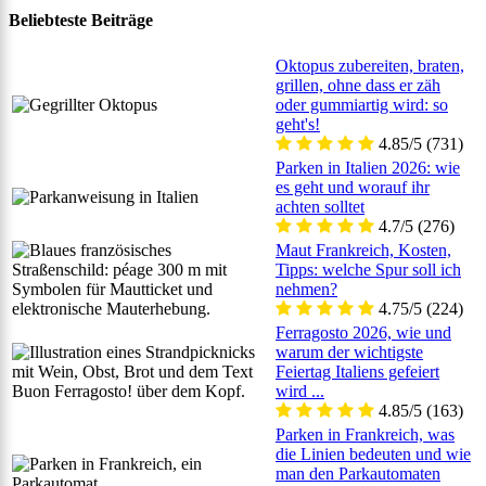
Beliebteste Beiträge
Oktopus zubereiten, braten,
grillen, ohne dass er zäh
oder gummiartig wird: so
geht's!
4.85/5
(731)
Parken in Italien 2026: wie
es geht und worauf ihr
achten solltet
4.7/5
(276)
Maut Frankreich, Kosten,
Tipps: welche Spur soll ich
nehmen?
4.75/5
(224)
Ferragosto 2026, wie und
warum der wichtigste
Feiertag Italiens gefeiert
wird ...
4.85/5
(163)
Parken in Frankreich, was
die Linien bedeuten und wie
man den Parkautomaten