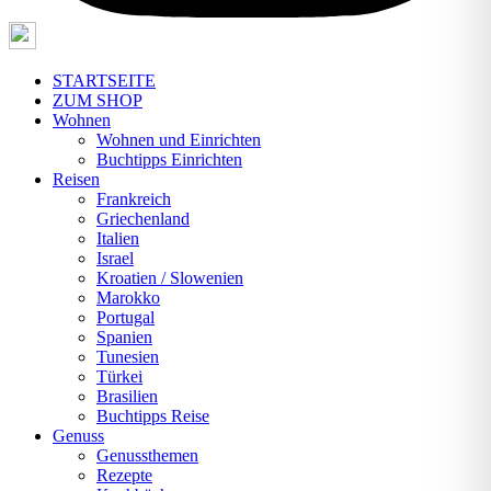
STARTSEITE
ZUM SHOP
Wohnen
Wohnen und Einrichten
Buchtipps Einrichten
Reisen
Frankreich
Griechenland
Italien
Israel
Kroatien / Slowenien
Marokko
Portugal
Spanien
Tunesien
Türkei
Brasilien
Buchtipps Reise
Genuss
Genussthemen
Rezepte