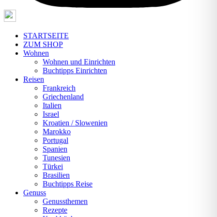
STARTSEITE
ZUM SHOP
Wohnen
Wohnen und Einrichten
Buchtipps Einrichten
Reisen
Frankreich
Griechenland
Italien
Israel
Kroatien / Slowenien
Marokko
Portugal
Spanien
Tunesien
Türkei
Brasilien
Buchtipps Reise
Genuss
Genussthemen
Rezepte