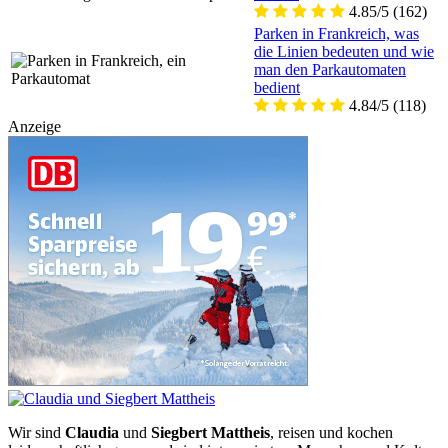
4.85/5
(162)
Parken in Frankreich, was
die Linien bedeuten und wie
man den Parkautomaten
bedient
4.84/5
(118)
Anzeige
Wir sind
Claudia
und
Siegbert Mattheis
, reisen und kochen