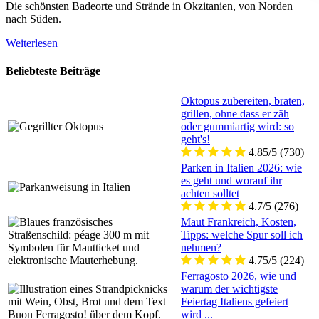
Die schönsten Badeorte und Strände in Okzitanien, von Norden
nach Süden.
Weiterlesen
Beliebteste Beiträge
Oktopus zubereiten, braten,
grillen, ohne dass er zäh
oder gummiartig wird: so
geht's!
4.85/5
(730)
Parken in Italien 2026: wie
es geht und worauf ihr
achten solltet
4.7/5
(276)
Maut Frankreich, Kosten,
Tipps: welche Spur soll ich
nehmen?
4.75/5
(224)
Ferragosto 2026, wie und
warum der wichtigste
Feiertag Italiens gefeiert
wird ...