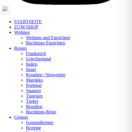
STARTSEITE
ZUM SHOP
Wohnen
Wohnen und Einrichten
Buchtipps Einrichten
Reisen
Frankreich
Griechenland
Italien
Israel
Kroatien / Slowenien
Marokko
Portugal
Spanien
Tunesien
Türkei
Brasilien
Buchtipps Reise
Genuss
Genussthemen
Rezepte