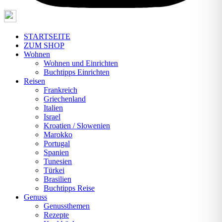
STARTSEITE
ZUM SHOP
Wohnen
Wohnen und Einrichten
Buchtipps Einrichten
Reisen
Frankreich
Griechenland
Italien
Israel
Kroatien / Slowenien
Marokko
Portugal
Spanien
Tunesien
Türkei
Brasilien
Buchtipps Reise
Genuss
Genussthemen
Rezepte