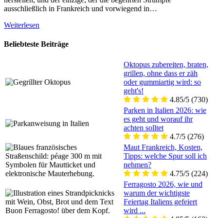
ausschließlich in Frankreich und vorwiegend in…
Weiterlesen
Beliebteste Beiträge
Oktopus zubereiten, braten,
grillen, ohne dass er zäh
oder gummiartig wird: so
geht's!
4.85/5
(730)
Parken in Italien 2026: wie
es geht und worauf ihr
achten solltet
4.7/5
(276)
Maut Frankreich, Kosten,
Tipps: welche Spur soll ich
nehmen?
4.75/5
(224)
Ferragosto 2026, wie und
warum der wichtigste
Feiertag Italiens gefeiert
wird ...