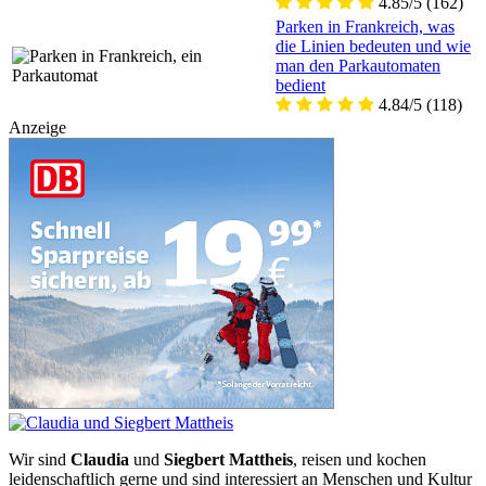
4.85/5
(162)
Parken in Frankreich, was
die Linien bedeuten und wie
man den Parkautomaten
bedient
4.84/5
(118)
Anzeige
Wir sind
Claudia
und
Siegbert Mattheis
, reisen und kochen
leidenschaftlich gerne und sind interessiert an Menschen und Kultur