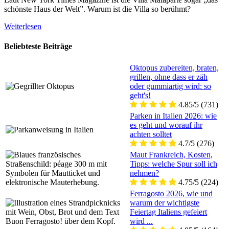
schönste Haus der Welt”. Warum ist die Villa so berühmt?
Weiterlesen
Beliebteste Beiträge
Oktopus zubereiten, braten,
grillen, ohne dass er zäh
oder gummiartig wird: so
geht's!
4.85/5
(731)
Parken in Italien 2026: wie
es geht und worauf ihr
achten solltet
4.7/5
(276)
Maut Frankreich, Kosten,
Tipps: welche Spur soll ich
nehmen?
4.75/5
(224)
Ferragosto 2026, wie und
warum der wichtigste
Feiertag Italiens gefeiert
wird ...