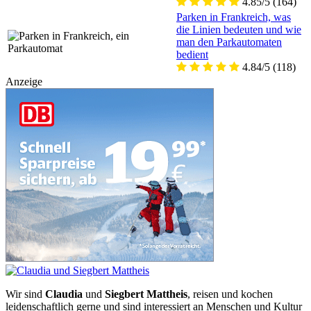
4.85/5
(164)
Parken in Frankreich, was
die Linien bedeuten und wie
man den Parkautomaten
bedient
4.84/5
(118)
Anzeige
Wir sind
Claudia
und
Siegbert Mattheis
, reisen und kochen
leidenschaftlich gerne und sind interessiert an Menschen und Kultur