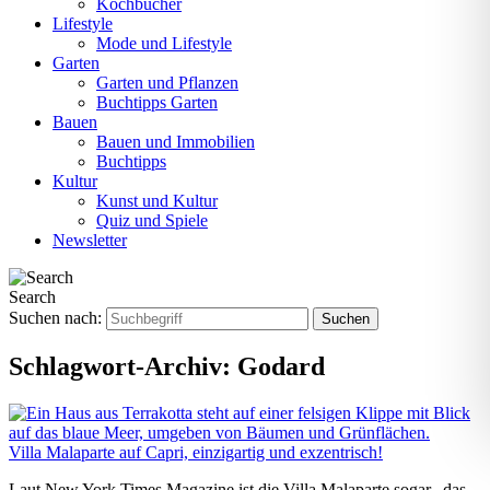
Kochbücher
Lifestyle
Mode und Lifestyle
Garten
Garten und Pflanzen
Buchtipps Garten
Bauen
Bauen und Immobilien
Buchtipps
Kultur
Kunst und Kultur
Quiz und Spiele
Newsletter
Search
Suchen nach:
Schlagwort-Archiv:
Godard
Villa Malaparte auf Capri, einzigartig und exzentrisch!
Laut New York Times Magazine ist die Villa Malaparte sogar „das