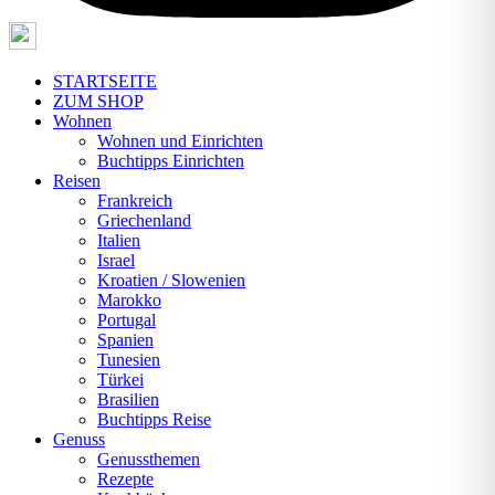
STARTSEITE
ZUM SHOP
Wohnen
Wohnen und Einrichten
Buchtipps Einrichten
Reisen
Frankreich
Griechenland
Italien
Israel
Kroatien / Slowenien
Marokko
Portugal
Spanien
Tunesien
Türkei
Brasilien
Buchtipps Reise
Genuss
Genussthemen
Rezepte