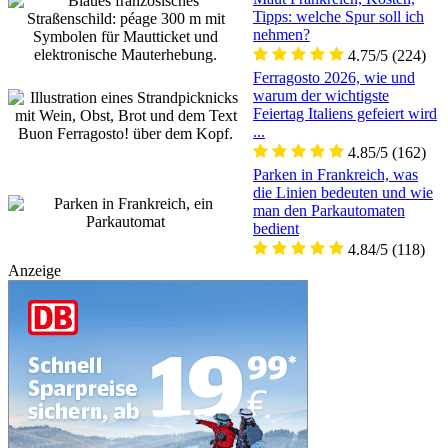
Tipps: welche Spur soll ich
nehmen?
4.75/5
(224)
Ferragosto 2026, wie und
warum der wichtigste
Feiertag Italiens gefeiert wird
...
4.85/5
(162)
Parken in Frankreich, was
die Linien bedeuten und wie
man den Parkautomaten
bedient
4.84/5
(118)
Anzeige