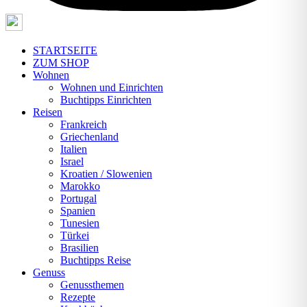
STARTSEITE
ZUM SHOP
Wohnen
Wohnen und Einrichten
Buchtipps Einrichten
Reisen
Frankreich
Griechenland
Italien
Israel
Kroatien / Slowenien
Marokko
Portugal
Spanien
Tunesien
Türkei
Brasilien
Buchtipps Reise
Genuss
Genussthemen
Rezepte