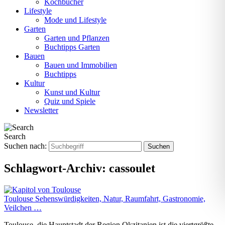
Kochbücher
Lifestyle
Mode und Lifestyle
Garten
Garten und Pflanzen
Buchtipps Garten
Bauen
Bauen und Immobilien
Buchtipps
Kultur
Kunst und Kultur
Quiz und Spiele
Newsletter
Search
Suchen nach:
Schlagwort-Archiv:
cassoulet
Toulouse Sehenswürdigkeiten, Natur, Raumfahrt, Gastronomie,
Veilchen …
Toulouse, die Hauptstadt der Region Okzitanien ist die viertgrößte