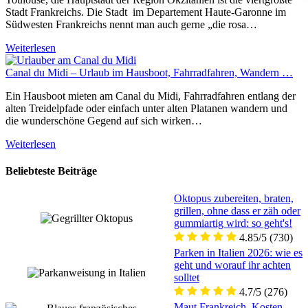
Stadt Frankreichs. Die Stadt im Departement Haute-Garonne im
Südwesten Frankreichs nennt man auch gerne „die rosa…
Weiterlesen
Canal du Midi – Urlaub im Hausboot, Fahrradfahren, Wandern …
Ein Hausboot mieten am Canal du Midi, Fahrradfahren entlang der
alten Treidelpfade oder einfach unter alten Platanen wandern und
die wunderschöne Gegend auf sich wirken…
Weiterlesen
Beliebteste Beiträge
Oktopus zubereiten, braten,
grillen, ohne dass er zäh oder
gummiartig wird: so geht's!
4.85/5
(730)
Parken in Italien 2026: wie es
geht und worauf ihr achten
solltet
4.7/5
(276)
Maut Frankreich, Kosten,