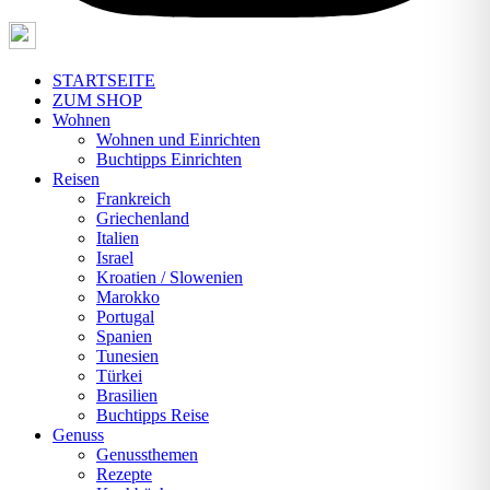
STARTSEITE
ZUM SHOP
Wohnen
Wohnen und Einrichten
Buchtipps Einrichten
Reisen
Frankreich
Griechenland
Italien
Israel
Kroatien / Slowenien
Marokko
Portugal
Spanien
Tunesien
Türkei
Brasilien
Buchtipps Reise
Genuss
Genussthemen
Rezepte