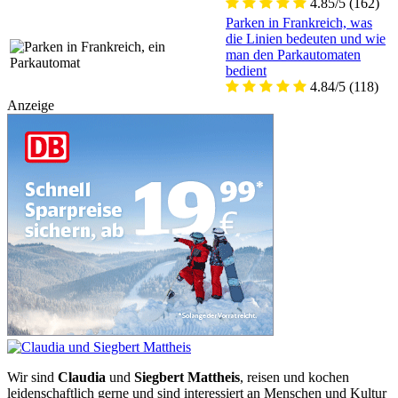
4.85/5
(162)
Parken in Frankreich, was
die Linien bedeuten und wie
man den Parkautomaten
bedient
4.84/5
(118)
Anzeige
Wir sind
Claudia
und
Siegbert Mattheis
, reisen und kochen
leidenschaftlich gerne und sind interessiert an Menschen und Kultur