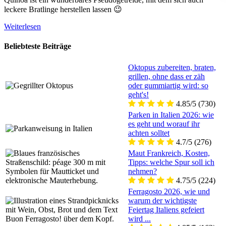
leckere Bratlinge herstellen lassen 😉
Weiterlesen
Beliebteste Beiträge
Oktopus zubereiten, braten,
grillen, ohne dass er zäh
oder gummiartig wird: so
geht's!
4.85/5
(730)
Parken in Italien 2026: wie
es geht und worauf ihr
achten solltet
4.7/5
(276)
Maut Frankreich, Kosten,
Tipps: welche Spur soll ich
nehmen?
4.75/5
(224)
Ferragosto 2026, wie und
warum der wichtigste
Feiertag Italiens gefeiert
wird ...