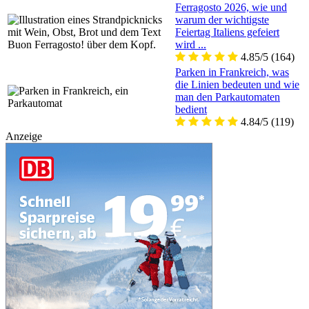
Ferragosto 2026, wie und
warum der wichtigste
Feiertag Italiens gefeiert
wird ...
4.85/5
(164)
Parken in Frankreich, was
die Linien bedeuten und wie
man den Parkautomaten
bedient
4.84/5
(119)
Anzeige