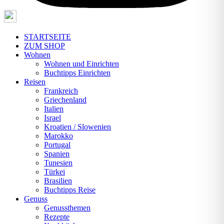
STARTSEITE
ZUM SHOP
Wohnen
Wohnen und Einrichten
Buchtipps Einrichten
Reisen
Frankreich
Griechenland
Italien
Israel
Kroatien / Slowenien
Marokko
Portugal
Spanien
Tunesien
Türkei
Brasilien
Buchtipps Reise
Genuss
Genussthemen
Rezepte