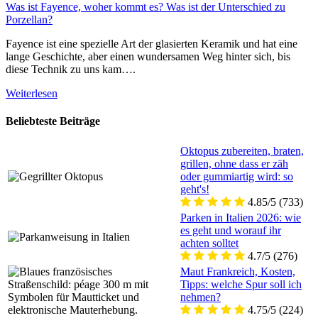
Was ist Fayence, woher kommt es? Was ist der Unterschied zu
Porzellan?
Fayence ist eine spezielle Art der glasierten Keramik und hat eine
lange Geschichte, aber einen wundersamen Weg hinter sich, bis
diese Technik zu uns kam….
Weiterlesen
Beliebteste Beiträge
Oktopus zubereiten, braten,
grillen, ohne dass er zäh
oder gummiartig wird: so
geht's!
4.85/5
(733)
Parken in Italien 2026: wie
es geht und worauf ihr
achten solltet
4.7/5
(276)
Maut Frankreich, Kosten,
Tipps: welche Spur soll ich
nehmen?
4.75/5
(224)