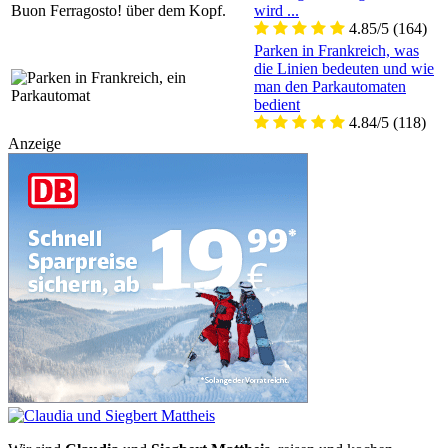
wird ...
4.85/5
(164)
Parken in Frankreich, was
die Linien bedeuten und wie
man den Parkautomaten
bedient
4.84/5
(118)
Anzeige