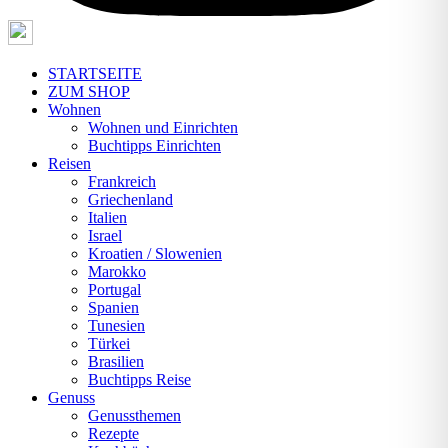
STARTSEITE
ZUM SHOP
Wohnen
Wohnen und Einrichten
Buchtipps Einrichten
Reisen
Frankreich
Griechenland
Italien
Israel
Kroatien / Slowenien
Marokko
Portugal
Spanien
Tunesien
Türkei
Brasilien
Buchtipps Reise
Genuss
Genussthemen
Rezepte