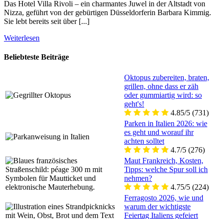
Das Hotel Villa Rivoli – ein charmantes Juwel in der Altstadt von
Nizza, geführt von der gebürtigen Düsseldorferin Barbara Kimmig.
Sie lebt bereits seit über [...]
Weiterlesen
Beliebteste Beiträge
Oktopus zubereiten, braten,
grillen, ohne dass er zäh
oder gummiartig wird: so
geht's!
4.85/5
(731)
Parken in Italien 2026: wie
es geht und worauf ihr
achten solltet
4.7/5
(276)
Maut Frankreich, Kosten,
Tipps: welche Spur soll ich
nehmen?
4.75/5
(224)
Ferragosto 2026, wie und
warum der wichtigste
Feiertag Italiens gefeiert