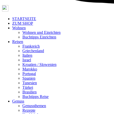
STARTSEITE
ZUM SHOP
Wohnen
Wohnen und Einrichten
Buchtipps Einrichten
Reisen
Frankreich
Griechenland
Italien
Israel
Kroatien / Slowenien
Marokko
Portugal
Spanien
Tunesien
Türkei
Brasilien
Buchtipps Reise
Genuss
Genussthemen
Rezepte