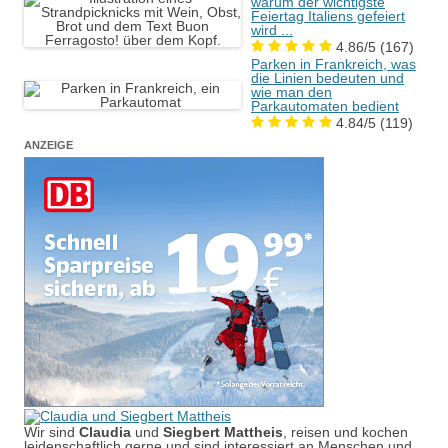
warum der wichtigste
Feiertag Italiens gefeiert
wird ...
4.86/5
(167)
Parken in Frankreich, was
die Linien bedeuten und
wie man den
Parkautomaten bedient
4.84/5
(119)
ANZEIGE
Wir sind
Claudia
und
Siegbert Mattheis
, reisen und kochen
leidenschaftlich gerne und sind interessiert an Menschen und