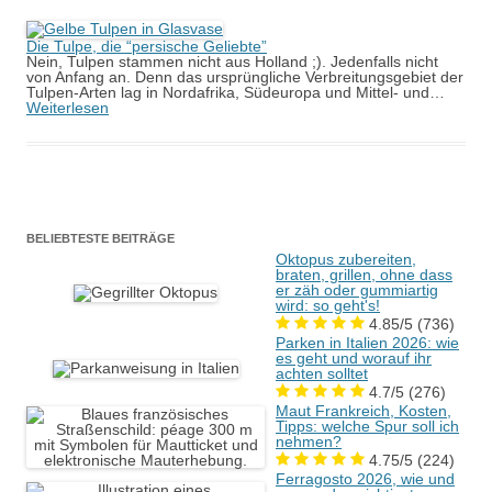
Die Tulpe, die “persische Geliebte”
Nein, Tulpen stammen nicht aus Holland ;). Jedenfalls nicht
von Anfang an. Denn das ursprüngliche Verbreitungsgebiet der
Tulpen-Arten lag in Nordafrika, Südeuropa und Mittel- und…
Weiterlesen
BELIEBTESTE BEITRÄGE
Oktopus zubereiten,
braten, grillen, ohne dass
er zäh oder gummiartig
wird: so geht's!
4.85/5
(736)
Parken in Italien 2026: wie
es geht und worauf ihr
achten solltet
4.7/5
(276)
Maut Frankreich, Kosten,
Tipps: welche Spur soll ich
nehmen?
4.75/5
(224)
Ferragosto 2026, wie und