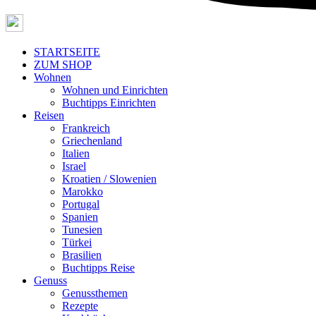
STARTSEITE
ZUM SHOP
Wohnen
Wohnen und Einrichten
Buchtipps Einrichten
Reisen
Frankreich
Griechenland
Italien
Israel
Kroatien / Slowenien
Marokko
Portugal
Spanien
Tunesien
Türkei
Brasilien
Buchtipps Reise
Genuss
Genussthemen
Rezepte