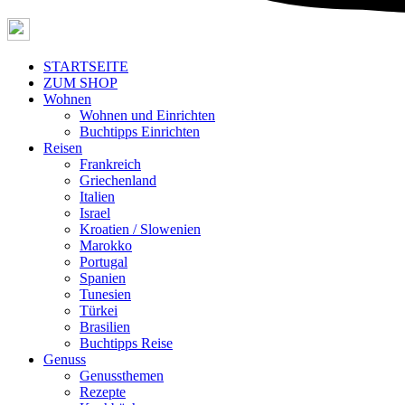
STARTSEITE
ZUM SHOP
Wohnen
Wohnen und Einrichten
Buchtipps Einrichten
Reisen
Frankreich
Griechenland
Italien
Israel
Kroatien / Slowenien
Marokko
Portugal
Spanien
Tunesien
Türkei
Brasilien
Buchtipps Reise
Genuss
Genussthemen
Rezepte