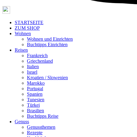
STARTSEITE
ZUM SHOP
Wohnen
Wohnen und Einrichten
Buchtipps Einrichten
Reisen
Frankreich
Griechenland
Italien
Israel
Kroatien / Slowenien
Marokko
Portugal
Spanien
Tunesien
Türkei
Brasilien
Buchtipps Reise
Genuss
Genussthemen
Rezepte