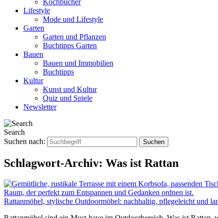
Kochbücher
Lifestyle
Mode und Lifestyle
Garten
Garten und Pflanzen
Buchtipps Garten
Bauen
Bauen und Immobilien
Buchtipps
Kultur
Kunst und Kultur
Quiz und Spiele
Newsletter
Search
Suchen nach:
Schlagwort-Archiv:
Was ist Rattan
Rattanmöbel, stylische Outdoormöbel: nachhaltig, pflegeleicht und la
Rattanmöbel sind ein Must-have im Outdoorbereich. Was ist Rattan, wie