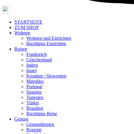
STARTSEITE
ZUM SHOP
Wohnen
Wohnen und Einrichten
Buchtipps Einrichten
Reisen
Frankreich
Griechenland
Italien
Israel
Kroatien / Slowenien
Marokko
Portugal
Spanien
Tunesien
Türkei
Brasilien
Buchtipps Reise
Genuss
Genussthemen
Rezepte