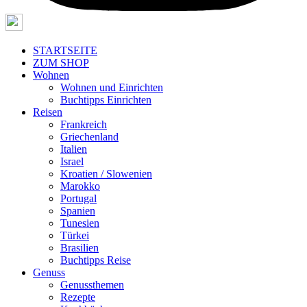
STARTSEITE
ZUM SHOP
Wohnen
Wohnen und Einrichten
Buchtipps Einrichten
Reisen
Frankreich
Griechenland
Italien
Israel
Kroatien / Slowenien
Marokko
Portugal
Spanien
Tunesien
Türkei
Brasilien
Buchtipps Reise
Genuss
Genussthemen
Rezepte