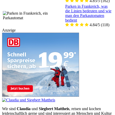
4.85/5
(162)
Parken in Frankreich, was
die Linien bedeuten und wie
man den Parkautomaten
bedient
4.84/5
(118)
Anzeige
Wir sind
Claudia
und
Siegbert Mattheis
, reisen und kochen
leidenschaftlich gerne und sind interessiert an Menschen und Kultur