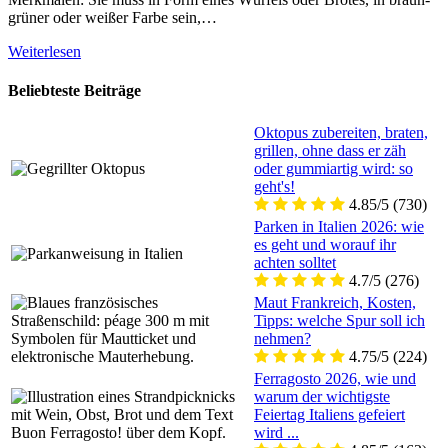
grüner oder weißer Farbe sein,…
Weiterlesen
Beliebteste Beiträge
Oktopus zubereiten, braten,
grillen, ohne dass er zäh
oder gummiartig wird: so
geht's!
4.85/5
(730)
Parken in Italien 2026: wie
es geht und worauf ihr
achten solltet
4.7/5
(276)
Maut Frankreich, Kosten,
Tipps: welche Spur soll ich
nehmen?
4.75/5
(224)
Ferragosto 2026, wie und
warum der wichtigste
Feiertag Italiens gefeiert
wird ...