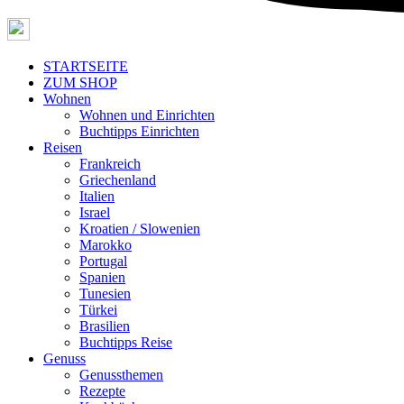
STARTSEITE
ZUM SHOP
Wohnen
Wohnen und Einrichten
Buchtipps Einrichten
Reisen
Frankreich
Griechenland
Italien
Israel
Kroatien / Slowenien
Marokko
Portugal
Spanien
Tunesien
Türkei
Brasilien
Buchtipps Reise
Genuss
Genussthemen
Rezepte