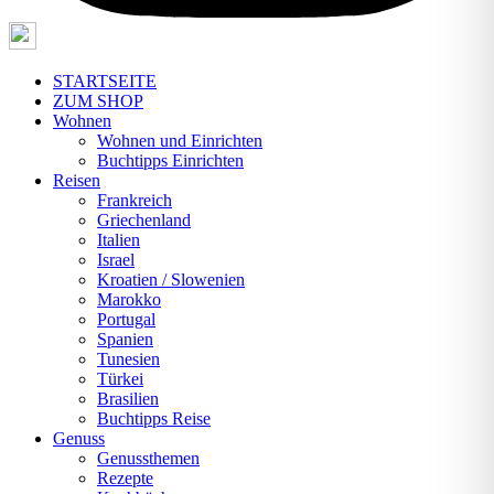
STARTSEITE
ZUM SHOP
Wohnen
Wohnen und Einrichten
Buchtipps Einrichten
Reisen
Frankreich
Griechenland
Italien
Israel
Kroatien / Slowenien
Marokko
Portugal
Spanien
Tunesien
Türkei
Brasilien
Buchtipps Reise
Genuss
Genussthemen
Rezepte