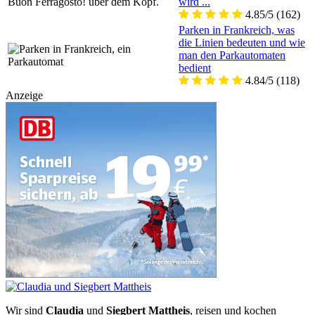
wird ...
4.85/5
(162)
Parken in Frankreich, was
die Linien bedeuten und wie
man den Parkautomaten
bedient
4.84/5
(118)
Anzeige
Wir sind
Claudia
und
Siegbert Mattheis
, reisen und kochen